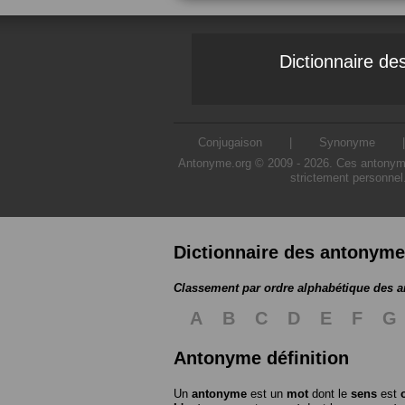
Dictionnaire d
Conjugaison
|
Synonyme
Antonyme.org © 2009 - 2026. Ces antonymes s
strictement personnel
Dictionnaire des antonym
Classement par ordre alphabétique des 
A
B
C
D
E
F
G
Antonyme définition
Un
antonyme
est un
mot
dont le
sens
est