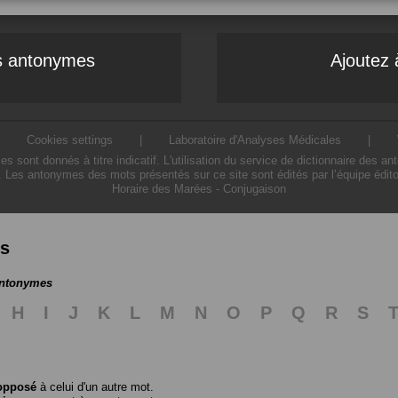
es antonymes
Ajoutez 
|
Cookies settings
|
Laboratoire d'Analyses Médicales
|
ont donnés à titre indicatif. L'utilisation du service de dictionnaire des a
. Les antonymes des mots présentés sur ce site sont édités par l’équipe édit
Horaire des Marées
-
Conjugaison
es
antonymes
H
I
J
K
L
M
N
O
P
Q
R
S
opposé
à celui d'un autre mot.