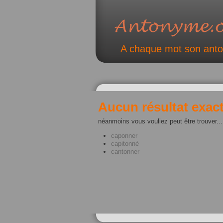
A chaque mot son ant
Aucun résultat exact
néanmoins vous vouliez peut être trouver...
caponner
capitonné
cantonner