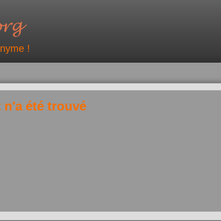
onyme !
 n'a été trouvé