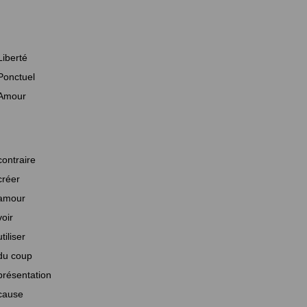
Liberté
Ponctuel
Amour
contraire
créer
amour
voir
utiliser
du coup
présentation
cause