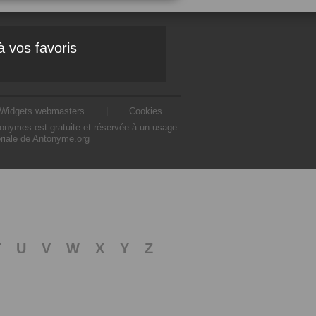
à vos favoris
Widgets webmasters
|
Cookies
ntonymes est gratuite et réservée à un usage
oriale de Antonyme.org
T
U
V
W
X
Y
Z