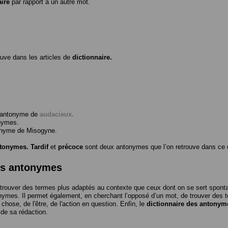
aire
par rapport à un autre mot.
ouve dans les articles de
dictionnaire.
l’antonyme de
audacieux
.
nymes.
tonyme de
Misogyne
.
ntonymes.
Tardif
et
précoce
sont deux antonymes que l’on retrouve dans ce d
es antonymes
trouver des termes plus adaptés au contexte que ceux dont on se sert spon
nymes. Il permet également, en cherchant l’opposé d’un mot, de trouver des te
a chose, de l'être, de l'action en question. Enfin, le
dictionnaire des antonym
 de sa rédaction.