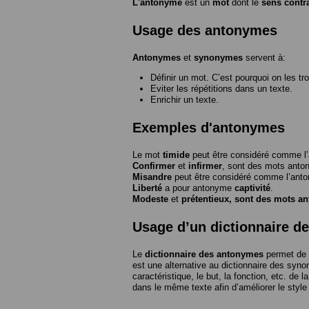
L'antonyme
est un
mot
dont le
sens contr
Usage des antonymes
Antonymes
et
synonymes
servent à:
Définir un mot. C’est pourquoi on les tr
Eviter les répétitions dans un texte.
Enrichir un texte.
Exemples d'antonymes
Le mot
timide
peut être considéré comme 
Confirmer
et
infirmer
, sont des mots anto
Misandre
peut être considéré comme l’an
Liberté
a pour antonyme
captivité
.
Modeste
et
prétentieux
, sont des mots a
Usage d’un dictionnaire d
Le
dictionnaire des antonymes
permet de 
est une alternative au dictionnaire des syno
caractéristique, le but, la fonction, etc. de l
dans le même texte afin d’améliorer le style