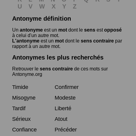
U
V
W
X
Y
Z
Antonyme définition
Un
antonyme
est un
mot
dont le
sens
est
opposé
à celui d'un autre mot.
L'antonyme
est un
mot
dont le
sens contraire
par
rapport à un autre mot.
Antonymes les plus recherchés
Retrouver le
sens contraire
de ces mots sur
Antonyme.org
Timide
Confirmer
Misogyne
Modeste
Tardif
Liberté
Sérieux
Atout
Confiance
Précéder