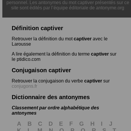
personnel. Les antonymes du mot captiver présentés sur ce
site sont édités par l’équipe éditoriale de antonyme.org
Définition captiver
Retrouver la définition du mot
captiver
avec le
Larousse
A lire également la définition du terme
captiver
sur
le ptidico.com
Conjugaison captiver
Retrouver la conjugaison du verbe
captiver
sur
conjugons.fr
Dictionnaire des antonymes
Classement par ordre alphabétique des
antonymes
A
B
C
D
E
F
G
H
I
J
K
L
M
N
O
P
Q
R
S
T