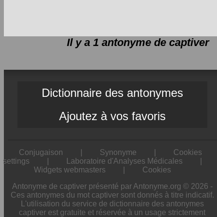
Il y a 1 antonyme de
captiver
Dictionnaire des antonymes
Ajoutez à vos favoris
Conjugaison
|
Synonyme
|
Cookies
settings
|
Laboratoire d'Analyses Médicales
|
Widgets webmasters
|
Cookies
Antonyme de captiver présenté par Antonyme.org © 2026 -
Ces antonymes du mot captiver sont donnés à titre indicatif.
L'utilisation du service de dictionnaire des antonymes
captiver est gratuite et réservée à un usage strictement