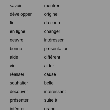
savoir
montrer
développer
origine
fin
du coup
en ligne
changer
oeuvre
intéresser
bonne
présentation
aide
différent
vie
aider
réaliser
cause
souhaiter
belle
découvrir
intéressant
présenter
suite à
intégrer
grand