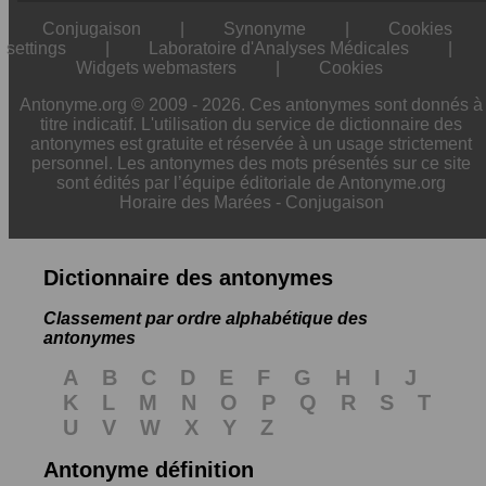
Conjugaison
|
Synonyme
|
Cookies
settings
|
Laboratoire d'Analyses Médicales
|
Widgets webmasters
|
Cookies
Antonyme.org © 2009 - 2026. Ces antonymes sont donnés à
titre indicatif. L'utilisation du service de dictionnaire des
antonymes est gratuite et réservée à un usage strictement
personnel. Les antonymes des mots présentés sur ce site
sont édités par l’équipe éditoriale de Antonyme.org
Horaire des Marées
-
Conjugaison
Dictionnaire des antonymes
Classement par ordre alphabétique des
antonymes
A
B
C
D
E
F
G
H
I
J
K
L
M
N
O
P
Q
R
S
T
U
V
W
X
Y
Z
Antonyme définition