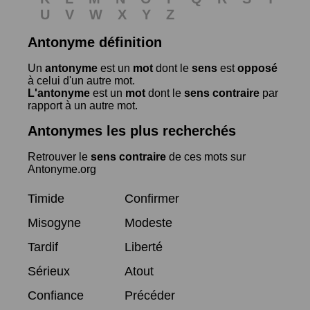
U
V
W
X
Y
Z
Antonyme définition
Un
antonyme
est un
mot
dont le
sens
est
opposé
à celui d'un autre mot.
L'antonyme
est un
mot
dont le
sens contraire
par
rapport à un autre mot.
Antonymes les plus recherchés
Retrouver le
sens contraire
de ces mots sur
Antonyme.org
Timide
Confirmer
Misogyne
Modeste
Tardif
Liberté
Sérieux
Atout
Confiance
Précéder