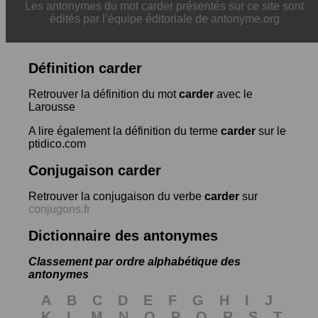
Les antonymes du mot carder présentés sur ce site sont
édités par l’équipe éditoriale de antonyme.org
Définition carder
Retrouver la définition du mot
carder
avec le
Larousse
A lire également la définition du terme
carder
sur le
ptidico.com
Conjugaison carder
Retrouver la conjugaison du verbe
carder
sur
conjugons.fr
Dictionnaire des antonymes
Classement par ordre alphabétique des
antonymes
A
B
C
D
E
F
G
H
I
J
K
L
M
N
O
P
Q
R
S
T