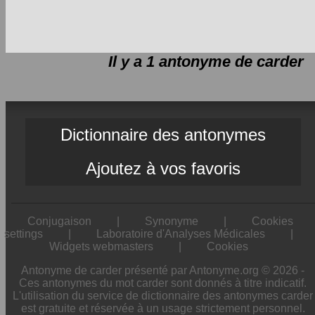
Il y a 1 antonyme de
carder
Dictionnaire des antonymes
Ajoutez à vos favoris
Conjugaison
|
Synonyme
|
Cookies
settings
|
Laboratoire d'Analyses Médicales
|
Widgets webmasters
|
Cookies
Antonyme de carder présenté par Antonyme.org © 2026 -
Ces antonymes du mot carder sont donnés à titre indicatif.
L'utilisation du service de dictionnaire des antonymes carder
est gratuite et réservée à un usage strictement personnel.