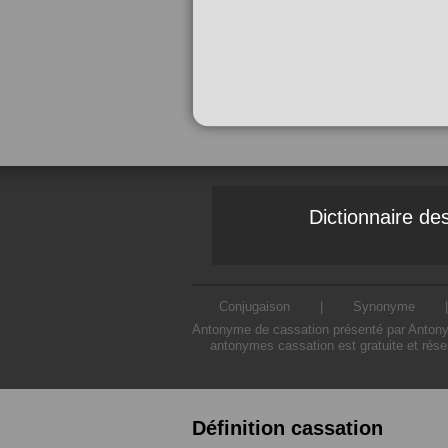
Dictionnaire d
Conjugaison
|
Synonyme
Antonyme de cassation présenté par Antonyme
antonymes cassation est gratuite et rése
Définition cassation