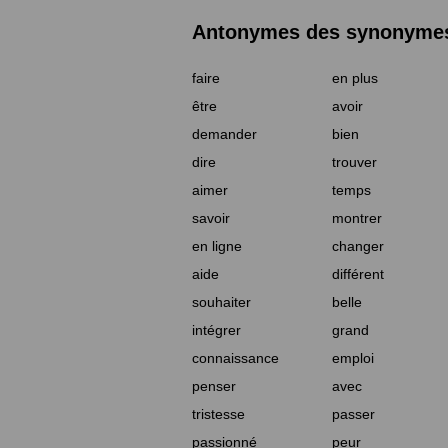
Antonymes des synonymes 
faire
en plus
être
avoir
demander
bien
dire
trouver
aimer
temps
savoir
montrer
en ligne
changer
aide
différent
souhaiter
belle
intégrer
grand
connaissance
emploi
penser
avec
tristesse
passer
passionné
peur