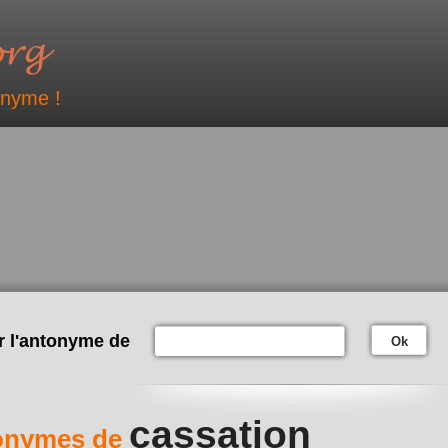
onyme !
r l'antonyme de
Ok
cassation
onymes de