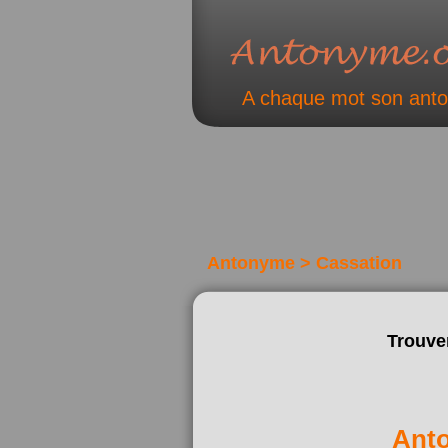
A chaque mot son ant
Antonyme > Cassation
Trouve
Ant