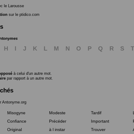
c le Larousse
tion
sur le ptidico.com
es
antonymes
H
I
J
K
L
M
N
O
P
Q
R
S
opposé
à celui d'un autre mot.
aire
par rapport à un autre mot.
rchés
r Antonyme.org
Misogyne
Modeste
Tardif
Confiance
Précéder
Important
Original
à l instar
Trouver