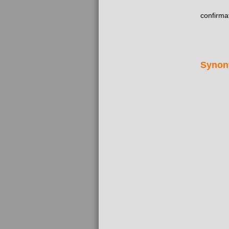
confirma
Synon