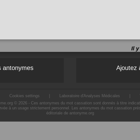
Il 
es antonymes
Ajoutez 
|
Cookies settings
|
Laboratoire d'Analyses Médicales
|
.org © 2026 - Ces antonymes du mot cassation sont donnés à titre indicatif. 
rvée à un usage strictement personnel. Les antonymes du mot cassation prése
éditoriale de antonyme.org