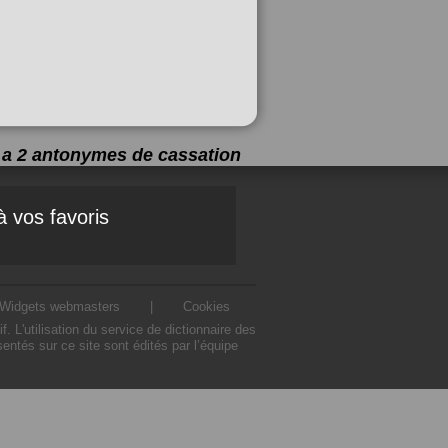
y a 2 antonymes de
cassation
à vos favoris
Widgets webmasters
|
Cookies
L'utilisation du service de dictionnaire des
ntés sur ce site sont édités par l’équipe