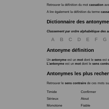
Retrouver la définition du mot
cassation
ave
A lire également la définition du terme
cassa
Dictionnaire des antonym
Classement par ordre alphabétique des 
A
B
C
D
E
F
G
Antonyme définition
Un
antonyme
est un
mot
dont le
sens
est
L'antonyme
est un
mot
dont le
sens contr
Antonymes les plus reche
Retrouver le
sens contraire
de ces mots su
Timide
Confirmer
Sérieux
Atout
Monotone
Fiable