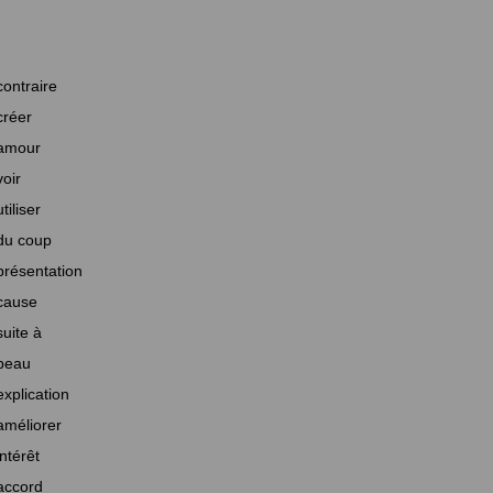
contraire
créer
amour
voir
utiliser
du coup
présentation
cause
suite à
beau
explication
améliorer
intérêt
accord