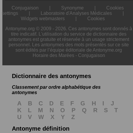
Conjugaison
|
Synonyme
|
Cookies
settings
|
Laboratoire d'Analyses Médicales
|
Widgets webmasters
|
Cookies
Antonyme.org © 2009 - 2026. Ces antonymes sont donnés à
titre indicatif. L'utilisation du service de dictionnaire des
antonymes est gratuite et réservée à un usage strictement
personnel. Les antonymes des mots présentés sur ce site
sont édités par l’équipe éditoriale de Antonyme.org
Horaire des Marées
-
Conjugaison
Dictionnaire des antonymes
Classement par ordre alphabétique des
antonymes
A
B
C
D
E
F
G
H
I
J
K
L
M
N
O
P
Q
R
S
T
U
V
W
X
Y
Z
Antonyme définition