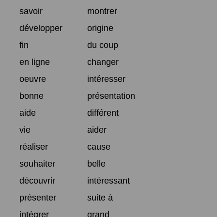
savoir
montrer
développer
origine
fin
du coup
en ligne
changer
oeuvre
intéresser
bonne
présentation
aide
différent
vie
aider
réaliser
cause
souhaiter
belle
découvrir
intéressant
présenter
suite à
intégrer
grand