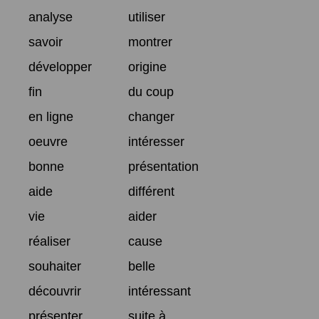
analyse
utiliser
savoir
montrer
développer
origine
fin
du coup
en ligne
changer
oeuvre
intéresser
bonne
présentation
aide
différent
vie
aider
réaliser
cause
souhaiter
belle
découvrir
intéressant
présenter
suite à