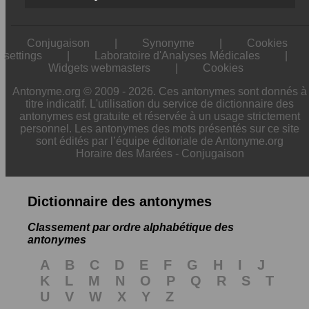
Conjugaison
|
Synonyme
|
Cookies
settings
|
Laboratoire d'Analyses Médicales
|
Widgets webmasters
|
Cookies
Antonyme.org © 2009 - 2026. Ces antonymes sont donnés à
titre indicatif. L'utilisation du service de dictionnaire des
antonymes est gratuite et réservée à un usage strictement
personnel. Les antonymes des mots présentés sur ce site
sont édités par l’équipe éditoriale de Antonyme.org
Horaire des Marées
-
Conjugaison
Dictionnaire des antonymes
Classement par ordre alphabétique des
antonymes
A
B
C
D
E
F
G
H
I
J
K
L
M
N
O
P
Q
R
S
T
U
V
W
X
Y
Z