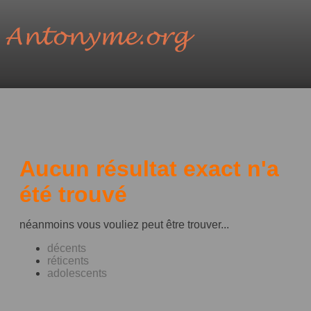
Aucun résultat exact n'a
été trouvé
néanmoins vous vouliez peut être trouver...
décents
réticents
adolescents