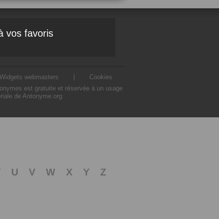
à vos favoris
Widgets webmasters
|
Cookies
ntonymes est gratuite et réservée à un usage
oriale de Antonyme.org
T
U
V
W
X
Y
Z