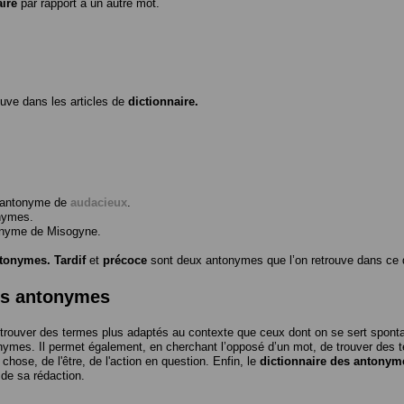
aire
par rapport à un autre mot.
ouve dans les articles de
dictionnaire.
l’antonyme de
audacieux
.
nymes.
tonyme de
Misogyne
.
ntonymes.
Tardif
et
précoce
sont deux antonymes que l’on retrouve dans ce d
es antonymes
trouver des termes plus adaptés au contexte que ceux dont on se sert spon
nymes. Il permet également, en cherchant l’opposé d’un mot, de trouver des te
a chose, de l'être, de l'action en question. Enfin, le
dictionnaire des antonym
 de sa rédaction.