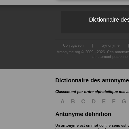
Dictionnaire d
Conjugaison
|
Synonyme
Antonyme.org © 2009 - 2026. Ces antonymes s
strictement personnel
Dictionnaire des antonym
Classement par ordre alphabétique des 
A
B
C
D
E
F
G
Antonyme définition
Un
antonyme
est un
mot
dont le
sens
est