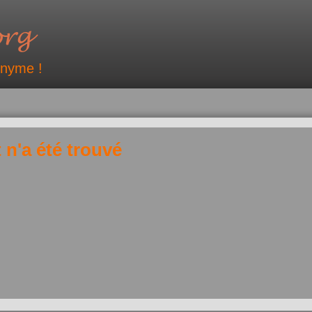
onyme !
 n'a été trouvé