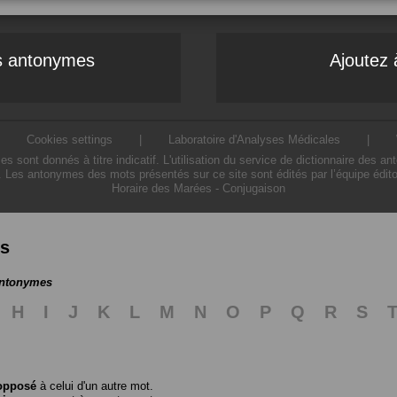
es antonymes
Ajoutez 
|
Cookies settings
|
Laboratoire d'Analyses Médicales
|
ont donnés à titre indicatif. L'utilisation du service de dictionnaire des a
. Les antonymes des mots présentés sur ce site sont édités par l’équipe édit
Horaire des Marées
-
Conjugaison
es
antonymes
H
I
J
K
L
M
N
O
P
Q
R
S
opposé
à celui d'un autre mot.