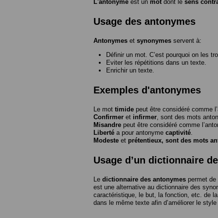
L'antonyme
est un
mot
dont le
sens contr
Usage des antonymes
Antonymes
et
synonymes
servent à:
Définir un mot. C’est pourquoi on les tr
Eviter les répétitions dans un texte.
Enrichir un texte.
Exemples d'antonymes
Le mot
timide
peut être considéré comme 
Confirmer
et
infirmer
, sont des mots anto
Misandre
peut être considéré comme l’an
Liberté
a pour antonyme
captivité
.
Modeste
et
prétentieux
, sont des mots a
Usage d’un dictionnaire d
Le
dictionnaire des antonymes
permet de 
est une alternative au dictionnaire des syno
caractéristique, le but, la fonction, etc. de l
dans le même texte afin d’améliorer le style