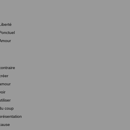
Liberté
Ponctuel
Amour
contraire
créer
amour
voir
utiliser
du coup
présentation
cause