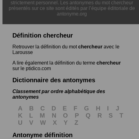
strictement personnel. Les antonymes du mot chercheur
présentés sur ce site sont édités par l’équipe éditoriale de
antonyme.org
Définition chercheur
Retrouver la définition du mot
chercheur
avec le
Larousse
A lire également la définition du terme
chercheur
sur le ptidico.com
Dictionnaire des antonymes
Classement par ordre alphabétique des
antonymes
A
B
C
D
E
F
G
H
I
J
K
L
M
N
O
P
Q
R
S
T
U
V
W
X
Y
Z
Antonyme définition