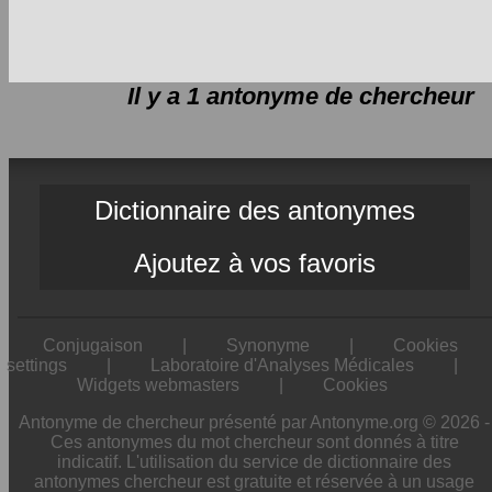
Il y a 1 antonyme de
chercheur
Dictionnaire des antonymes
Ajoutez à vos favoris
Conjugaison
|
Synonyme
|
Cookies
settings
|
Laboratoire d'Analyses Médicales
|
Widgets webmasters
|
Cookies
Antonyme de chercheur présenté par Antonyme.org © 2026 -
Ces antonymes du mot chercheur sont donnés à titre
indicatif. L'utilisation du service de dictionnaire des
antonymes chercheur est gratuite et réservée à un usage