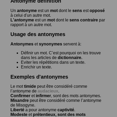
Antonyme définition
Un
antonyme
est un
mot
dont le
sens
est
opposé
à celui d'un autre mot.
L'antonyme
est un
mot
dont le
sens contraire
par
rapport à un autre mot.
Usage des antonymes
Antonymes
et
synonymes
servent à:
Définir un mot. C’est pourquoi on les trouve
dans les articles de
dictionnaire.
Eviter les répétitions dans un texte.
Enrichir un texte.
Exemples d'antonymes
Le mot
timide
peut être considéré comme
l’antonyme de
audacieux
.
Confirmer
et
infirmer
, sont des mots antonymes.
Misandre
peut être considéré comme l’antonyme
de
Misogyne
.
Liberté
a pour antonyme
captivité
.
Modeste
et
prétentieux
, sont des mots