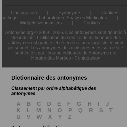
Conjugaison
|
Synonyme
|
Cookies
settings
|
Laboratoire d'Analyses Médicales
|
Widgets webmasters
|
Cookies
Antonyme.org © 2009 - 2026. Ces antonymes sont donnés à
titre indicatif. L'utilisation du service de dictionnaire des
antonymes est gratuite et réservée à un usage strictement
personnel. Les antonymes des mots présentés sur ce site
sont édités par l’équipe éditoriale de Antonyme.org
Horaire des Marées
-
Conjugaison
Dictionnaire des antonymes
Classement par ordre alphabétique des
antonymes
A
B
C
D
E
F
G
H
I
J
K
L
M
N
O
P
Q
R
S
T
U
V
W
X
Y
Z