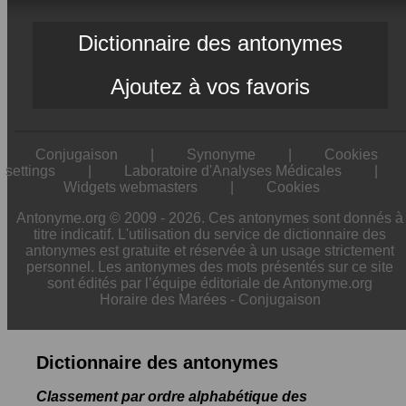
Dictionnaire des antonymes
Ajoutez à vos favoris
Conjugaison
|
Synonyme
|
Cookies
settings
|
Laboratoire d'Analyses Médicales
|
Widgets webmasters
|
Cookies
Antonyme.org © 2009 - 2026. Ces antonymes sont donnés à
titre indicatif. L'utilisation du service de dictionnaire des
antonymes est gratuite et réservée à un usage strictement
personnel. Les antonymes des mots présentés sur ce site
sont édités par l’équipe éditoriale de Antonyme.org
Horaire des Marées
-
Conjugaison
Dictionnaire des antonymes
Classement par ordre alphabétique des