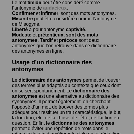
Le mot
timide
peut être considéré comme
l’antonyme de
audacieux
.
Confirmer
et
infirmer
, sont des mots antonymes.
Misandre
peut être considéré comme l’antonyme
de
Misogyne
.
Liberté
a pour antonyme
captivité
.
Modeste
et
prétentieux
, sont des mots
antonymes.
Tardif
et
précoce
sont deux
antonymes que l’on retrouve dans ce dictionnaire
des antonymes en ligne.
Usage d’un dictionnaire des
antonymes
Le
dictionnaire des antonymes
permet de trouver
des termes plus adaptés au contexte que ceux dont
on se sert spontanément. Le
dictionnaire des
antonymes
est une alternative au dictionnaire des
synonymes. Il permet également, en cherchant
l’opposé d’un mot, de trouver des termes plus
adéquat pour restituer un trait caractéristique, le but,
la fonction, etc. de la chose, de l'être, de l'action en
question. Enfin, le
dictionnaire des antonymes
permet d’éviter une répétition de mots dans le
même texte afin d’améliorer le style de sa rédaction.