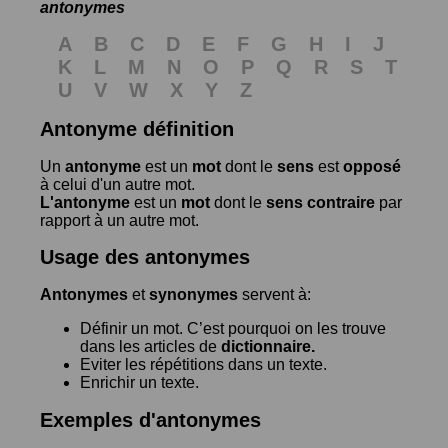
antonymes
A
B
C
D
E
F
G
H
I
J
K
L
M
N
O
P
Q
R
S
T
U
V
W
X
Y
Z
Antonyme définition
Un
antonyme
est un
mot
dont le
sens
est
opposé
à celui d'un autre mot.
L'antonyme
est un
mot
dont le
sens contraire
par
rapport à un autre mot.
Usage des antonymes
Antonymes
et
synonymes
servent à:
Définir un mot. C’est pourquoi on les trouve
dans les articles de
dictionnaire.
Eviter les répétitions dans un texte.
Enrichir un texte.
Exemples d'antonymes