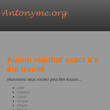
Aucun résultat exact n'a
été trouvé
néanmoins vous vouliez peut être trouver...
crier
copieur
coeur
chique
chiper
chiner