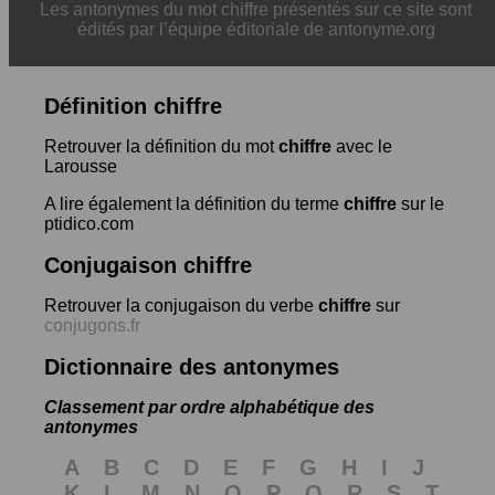
Les antonymes du mot chiffre présentés sur ce site sont
édités par l’équipe éditoriale de antonyme.org
Définition chiffre
Retrouver la définition du mot
chiffre
avec le
Larousse
A lire également la définition du terme
chiffre
sur le
ptidico.com
Conjugaison chiffre
Retrouver la conjugaison du verbe
chiffre
sur
conjugons.fr
Dictionnaire des antonymes
Classement par ordre alphabétique des
antonymes
A
B
C
D
E
F
G
H
I
J
K
L
M
N
O
P
Q
R
S
T