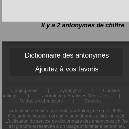
Il y a 2 antonymes de
chiffre
Dictionnaire des antonymes
Ajoutez à vos favoris
Conjugaison
|
Synonyme
|
Cookies
settings
|
Laboratoire d'Analyses Médicales
|
Widgets webmasters
|
Cookies
Antonyme de chiffre présenté par Antonyme.org © 2026 -
Ces antonymes du mot chiffre sont donnés à titre indicatif.
L'utilisation du service de dictionnaire des antonymes chiffre
est gratuite et réservée à un usage strictement personnel.