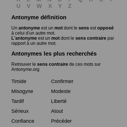
U
V
W
X
Y
Z
Antonyme définition
Un
antonyme
est un
mot
dont le
sens
est
opposé
à celui d'un autre mot.
L'antonyme
est un
mot
dont le
sens contraire
par
rapport à un autre mot.
Antonymes les plus recherchés
Retrouver le
sens contraire
de ces mots sur
Antonyme.org
Timide
Confirmer
Misogyne
Modeste
Tardif
Liberté
Sérieux
Atout
Confiance
Précéder