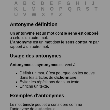
A
B
C
D
E
F
G
H
I
J
K
L
M
N
O
P
Q
R
S
T
U
V
W
X
Y
Z
Antonyme définition
Un
antonyme
est un
mot
dont le
sens
est
opposé
à celui d'un autre mot.
L'antonyme
est un
mot
dont le
sens contraire
par
rapport à un autre mot.
Usage des antonymes
Antonymes
et
synonymes
servent à:
Définir un mot. C’est pourquoi on les trouve
dans les articles de
dictionnaire.
Eviter les répétitions dans un texte.
Enrichir un texte.
Exemples d'antonymes
Le mot
timide
peut être considéré comme
l’antonyme de
audacieux
.