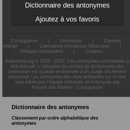
Dictionnaire des antonymes
Ajoutez à vos favoris
Conjugaison
|
Synonyme
|
Cookies
settings
|
Laboratoire d'Analyses Médicales
|
Widgets webmasters
|
Cookies
Antonyme.org © 2009 - 2026. Ces antonymes sont donnés à
titre indicatif. L'utilisation du service de dictionnaire des
antonymes est gratuite et réservée à un usage strictement
personnel. Les antonymes des mots présentés sur ce site
sont édités par l’équipe éditoriale de Antonyme.org
Horaire des Marées
-
Conjugaison
Dictionnaire des antonymes
Classement par ordre alphabétique des
antonymes