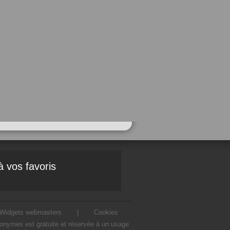
à vos favoris
Widgets webmasters
|
Cookies
ntonymes est gratuite et réservée à un usage