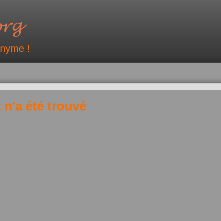
onyme !
 n'a été trouvé