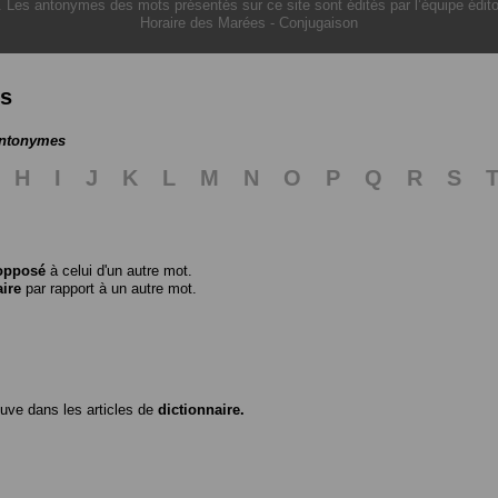
. Les antonymes des mots présentés sur ce site sont édités par l’équipe édit
Horaire des Marées
-
Conjugaison
es
antonymes
H
I
J
K
L
M
N
O
P
Q
R
S
opposé
à celui d'un autre mot.
aire
par rapport à un autre mot.
ouve dans les articles de
dictionnaire.