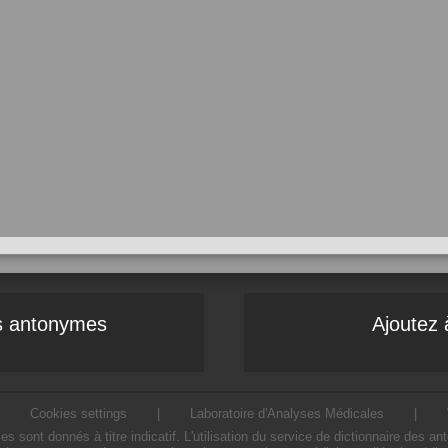
es antonymes
Ajoutez 
|
Cookies settings
|
Laboratoire d'Analyses Médicales
|
ont donnés à titre indicatif. L'utilisation du service de dictionnaire des a