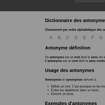
strictement personnel
Dictionnaire des antonym
Classement par ordre alphabétique des 
A
B
C
D
E
F
G
Antonyme définition
Un
antonyme
est un
mot
dont le
sens
est
L'antonyme
est un
mot
dont le
sens contr
Usage des antonymes
Antonymes
et
synonymes
servent à:
Définir un mot. C’est pourquoi on les tr
Eviter les répétitions dans un texte.
Enrichir un texte.
Exemples d'antonymes