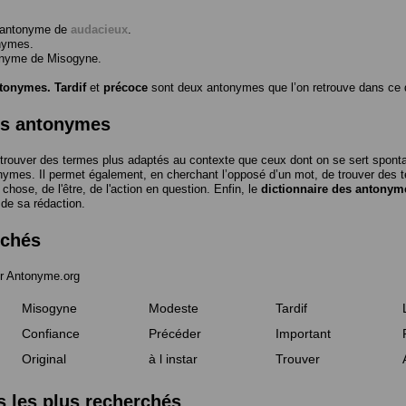
l’antonyme de
audacieux
.
nymes.
tonyme de
Misogyne
.
ntonymes.
Tardif
et
précoce
sont deux antonymes que l’on retrouve dans ce d
es antonymes
trouver des termes plus adaptés au contexte que ceux dont on se sert spon
nymes. Il permet également, en cherchant l’opposé d’un mot, de trouver des te
a chose, de l'être, de l'action en question. Enfin, le
dictionnaire des antonym
 de sa rédaction.
rchés
r Antonyme.org
Misogyne
Modeste
Tardif
Confiance
Précéder
Important
Original
à l instar
Trouver
les plus recherchés