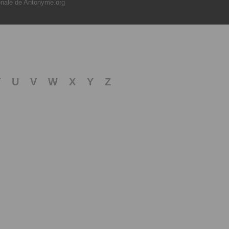
oriale de Antonyme.org
T
U
V
W
X
Y
Z