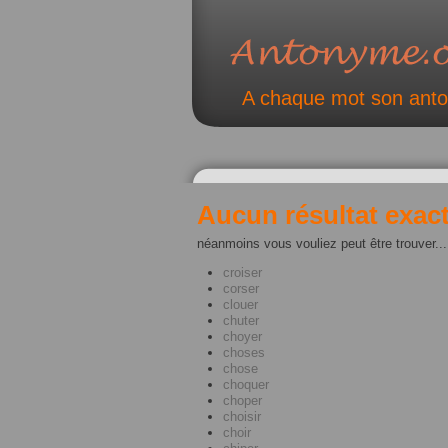
A chaque mot son ant
Aucun résultat exact
néanmoins vous vouliez peut être trouver...
croiser
corser
clouer
chuter
choyer
choses
chose
choquer
choper
choisir
choir