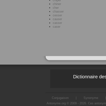
chiper
chiner
cher
chasser
cesser
causer
casser
caser
Dictionnaire d
Conjugaison
|
Synonyme
Antonyme.org © 2009 - 2026. Ces antonymes s