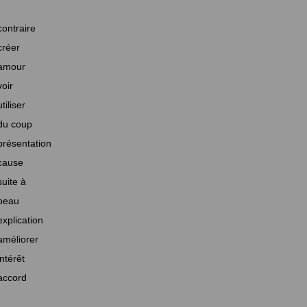
contraire
créer
amour
voir
utiliser
du coup
présentation
cause
suite à
beau
explication
améliorer
intérêt
accord