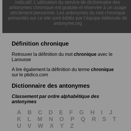
indicatif. L'utilisation du service de dictionnaire des
antonymes chronique est gratuite et réservée à un usage
strictement personnel. Les antonymes du mot chronique
présentés sur ce site sont édités par l’équipe éditoriale de
antonyme.org
Définition chronique
Retrouver la définition du mot
chronique
avec le
Larousse
A lire également la définition du terme
chronique
sur le ptidico.com
Dictionnaire des antonymes
Classement par ordre alphabétique des
antonymes
A
B
C
D
E
F
G
H
I
J
K
L
M
N
O
P
Q
R
S
T
U
V
W
X
Y
Z