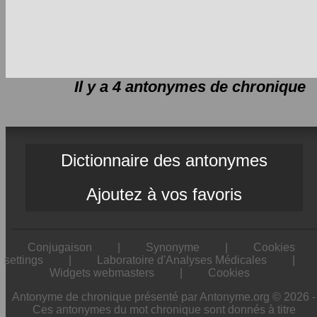
Il y a 4 antonymes de
chronique
Dictionnaire des antonymes
Ajoutez à vos favoris
Conjugaison
|
Synonyme
|
Cookies
settings
|
Laboratoire d'Analyses Médicales
|
Widgets webmasters
|
Cookies
Antonyme de chronique présenté par Antonyme.org © 2026 -
Ces antonymes du mot chronique sont donnés à titre