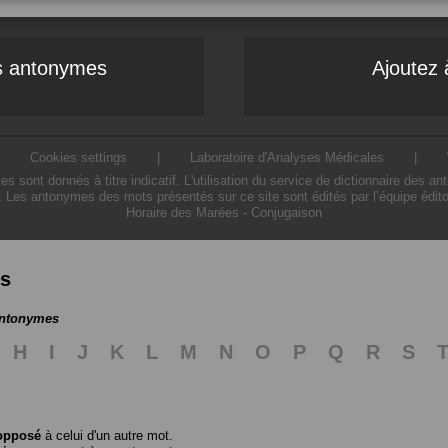
es antonymes
Ajoutez 
|
Cookies settings
|
Laboratoire d'Analyses Médicales
|
ont donnés à titre indicatif. L'utilisation du service de dictionnaire des a
. Les antonymes des mots présentés sur ce site sont édités par l’équipe édit
Horaire des Marées
-
Conjugaison
es
antonymes
H
I
J
K
L
M
N
O
P
Q
R
S
opposé
à celui d'un autre mot.