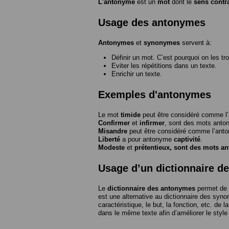
L'antonyme
est un
mot
dont le
sens contr
Usage des antonymes
Antonymes
et
synonymes
servent à:
Définir un mot. C’est pourquoi on les tr
Eviter les répétitions dans un texte.
Enrichir un texte.
Exemples d'antonymes
Le mot
timide
peut être considéré comme 
Confirmer
et
infirmer
, sont des mots anto
Misandre
peut être considéré comme l’an
Liberté
a pour antonyme
captivité
.
Modeste
et
prétentieux
, sont des mots a
Usage d’un dictionnaire d
Le
dictionnaire des antonymes
permet de 
est une alternative au dictionnaire des syno
caractéristique, le but, la fonction, etc. de l
dans le même texte afin d’améliorer le style