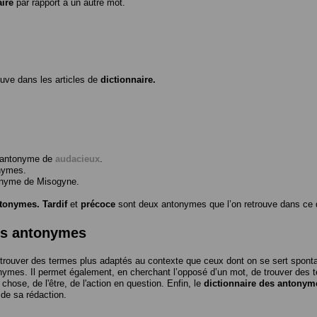
aire
par rapport à un autre mot.
ouve dans les articles de
dictionnaire.
l’antonyme de
audacieux
.
nymes.
tonyme de
Misogyne
.
ntonymes.
Tardif
et
précoce
sont deux antonymes que l’on retrouve dans ce d
es antonymes
trouver des termes plus adaptés au contexte que ceux dont on se sert spon
nymes. Il permet également, en cherchant l’opposé d’un mot, de trouver des te
a chose, de l'être, de l'action en question. Enfin, le
dictionnaire des antonym
 de sa rédaction.