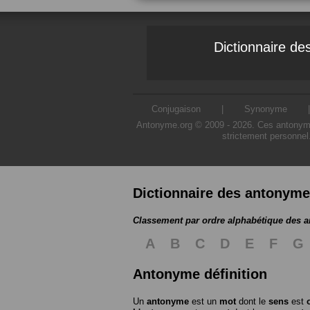
Dictionnaire d
Conjugaison
|
Synonyme
Antonyme.org © 2009 - 2026. Ces antonymes s
strictement personnel
Dictionnaire des antonym
Classement par ordre alphabétique des 
A
B
C
D
E
F
G
Antonyme définition
Un
antonyme
est un
mot
dont le
sens
est