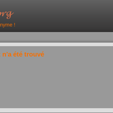
onyme !
 n'a été trouvé