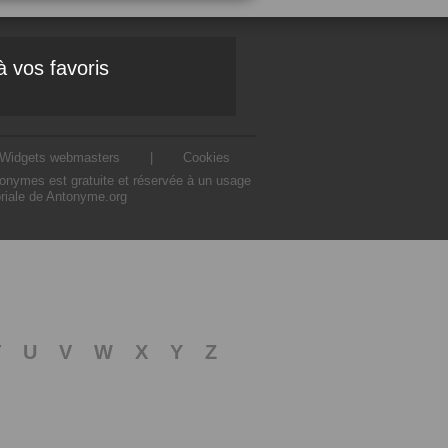
à vos favoris
Widgets webmasters
|
Cookies
ntonymes est gratuite et réservée à un usage
oriale de Antonyme.org
T
U
V
W
X
Y
Z