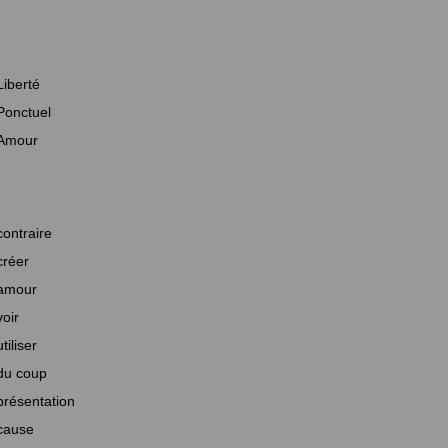
Liberté
Ponctuel
Amour
contraire
créer
amour
voir
utiliser
du coup
présentation
cause