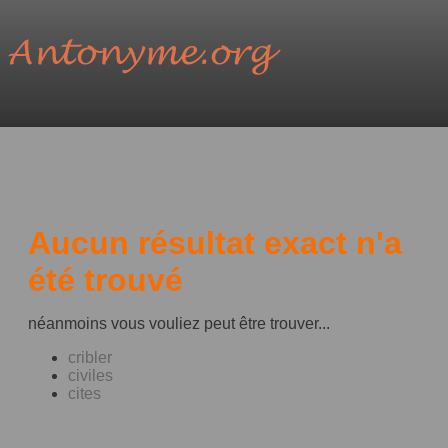
Aucun résultat exact n'a
été trouvé
néanmoins vous vouliez peut être trouver...
cribler
civiles
cites