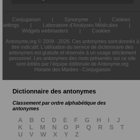
Conjugaison
|
Synonyme
|
Cookies
settings
|
Laboratoire d'Analyses Médicales
|
Widgets webmasters
|
Cookies
Antonyme.org © 2009 - 2026. Ces antonymes sont donnés à
titre indicatif. L'utilisation du service de dictionnaire des
antonymes est gratuite et réservée à un usage strictement
personnel. Les antonymes des mots présentés sur ce site
sont édités par l’équipe éditoriale de Antonyme.org
Horaire des Marées
-
Conjugaison
Dictionnaire des antonymes
Classement par ordre alphabétique des
antonymes
A
B
C
D
E
F
G
H
I
J
K
L
M
N
O
P
Q
R
S
T
U
V
W
X
Y
Z