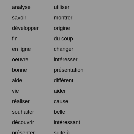
analyse
utiliser
savoir
montrer
développer
origine
fin
du coup
en ligne
changer
oeuvre
intéresser
bonne
présentation
aide
différent
vie
aider
réaliser
cause
souhaiter
belle
découvrir
intéressant
présenter
suite à