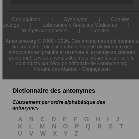
Conjugaison
|
Synonyme
|
Cookies
settings
|
Laboratoire d'Analyses Médicales
|
Widgets webmasters
|
Cookies
Antonyme.org © 2009 - 2026. Ces antonymes sont donnés à
titre indicatif. L'utilisation du service de dictionnaire des
antonymes est gratuite et réservée à un usage strictement
personnel. Les antonymes des mots présentés sur ce site
sont édités par l’équipe éditoriale de Antonyme.org
Horaire des Marées
-
Conjugaison
Dictionnaire des antonymes
Classement par ordre alphabétique des
antonymes
A
B
C
D
E
F
G
H
I
J
K
L
M
N
O
P
Q
R
S
T
U
V
W
X
Y
Z