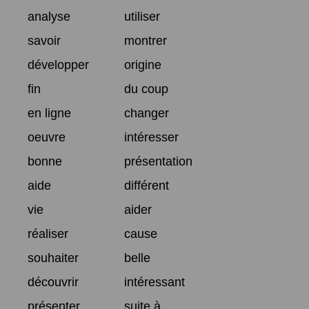
analyse
utiliser
savoir
montrer
développer
origine
fin
du coup
en ligne
changer
oeuvre
intéresser
bonne
présentation
aide
différent
vie
aider
réaliser
cause
souhaiter
belle
découvrir
intéressant
présenter
suite à