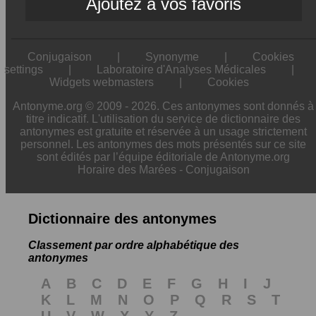
Ajoutez à vos favoris
Conjugaison
|
Synonyme
|
Cookies
settings
|
Laboratoire d'Analyses Médicales
|
Widgets webmasters
|
Cookies
Antonyme.org © 2009 - 2026. Ces antonymes sont donnés à
titre indicatif. L'utilisation du service de dictionnaire des
antonymes est gratuite et réservée à un usage strictement
personnel. Les antonymes des mots présentés sur ce site
sont édités par l’équipe éditoriale de Antonyme.org
Horaire des Marées
-
Conjugaison
Dictionnaire des antonymes
Classement par ordre alphabétique des
antonymes
A
B
C
D
E
F
G
H
I
J
K
L
M
N
O
P
Q
R
S
T
U
V
W
X
Y
Z