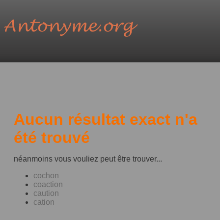
Aucun résultat exact n'a
été trouvé
néanmoins vous vouliez peut être trouver...
cochon
coaction
caution
cation