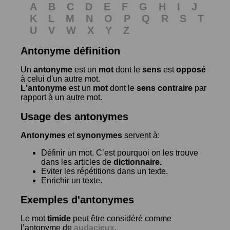
A
B
C
D
E
F
G
H
I
J
K
L
M
N
O
P
Q
R
S
T
U
V
W
X
Y
Z
Antonyme définition
Un
antonyme
est un
mot
dont le
sens
est
opposé
à celui d'un autre mot.
L'antonyme
est un
mot
dont le
sens contraire
par
rapport à un autre mot.
Usage des antonymes
Antonymes
et
synonymes
servent à:
Définir un mot. C’est pourquoi on les trouve
dans les articles de
dictionnaire.
Eviter les répétitions dans un texte.
Enrichir un texte.
Exemples d'antonymes
Le mot
timide
peut être considéré comme
l’antonyme de
audacieux
.