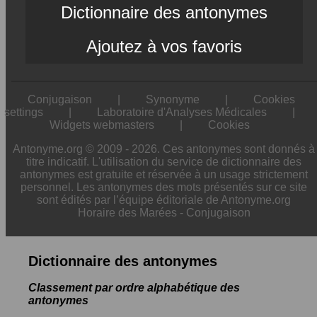
Dictionnaire des antonymes
Ajoutez à vos favoris
Conjugaison
|
Synonyme
|
Cookies
settings
|
Laboratoire d'Analyses Médicales
|
Widgets webmasters
|
Cookies
Antonyme.org © 2009 - 2026. Ces antonymes sont donnés à
titre indicatif. L'utilisation du service de dictionnaire des
antonymes est gratuite et réservée à un usage strictement
personnel. Les antonymes des mots présentés sur ce site
sont édités par l’équipe éditoriale de Antonyme.org
Horaire des Marées
-
Conjugaison
Dictionnaire des antonymes
Classement par ordre alphabétique des
antonymes