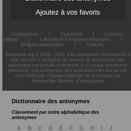
Ajoutez à vos favoris
Conjugaison
|
Synonyme
|
Cookies
settings
|
Laboratoire d'Analyses Médicales
|
Widgets webmasters
|
Cookies
Antonyme.org © 2009 - 2026. Ces antonymes sont donnés à
titre indicatif. L'utilisation du service de dictionnaire des
antonymes est gratuite et réservée à un usage strictement
personnel. Les antonymes des mots présentés sur ce site
sont édités par l’équipe éditoriale de Antonyme.org
Horaire des Marées
-
Conjugaison
Dictionnaire des antonymes
Classement par ordre alphabétique des
antonymes
A
B
C
D
E
F
G
H
I
J