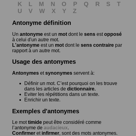
K
L
M
N
O
P
Q
R
S
T
U
V
W
X
Y
Z
Antonyme définition
Un
antonyme
est un
mot
dont le
sens
est
opposé
à celui d'un autre mot.
L'antonyme
est un
mot
dont le
sens contraire
par
rapport à un autre mot.
Usage des antonymes
Antonymes
et
synonymes
servent à:
Définir un mot. C’est pourquoi on les trouve
dans les articles de
dictionnaire.
Eviter les répétitions dans un texte.
Enrichir un texte.
Exemples d'antonymes
Le mot
timide
peut être considéré comme
l’antonyme de
audacieux
.
Confirmer
et
infirmer
, sont des mots antonymes.