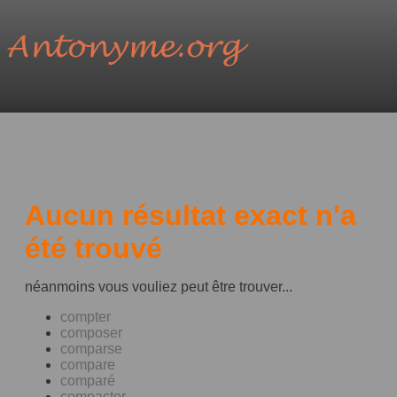
Aucun résultat exact n'a
été trouvé
néanmoins vous vouliez peut être trouver...
compter
composer
comparse
compare
comparé
compacter