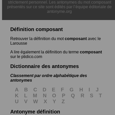
strictement personnel. Les antonymes du mot composant
présentés sur ce site sont édités par l’équipe éditoriale de
antonyme.org
Définition composant
Retrouver la définition du mot
composant
avec le
Larousse
A lire également la définition du terme
composant
sur le ptidico.com
Dictionnaire des antonymes
Classement par ordre alphabétique des
antonymes
A
B
C
D
E
F
G
H
I
J
K
L
M
N
O
P
Q
R
S
T
U
V
W
X
Y
Z
Antonyme définition