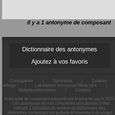
Il y a 1 antonyme de
composant
Dictionnaire des antonymes
Ajoutez à vos favoris
Conjugaison
|
Synonyme
|
Cookies
settings
|
Laboratoire d'Analyses Médicales
|
Widgets webmasters
|
Cookies
Antonyme de composant présenté par Antonyme.org © 2026
- Ces antonymes du mot composant sont donnés à titre
indicatif. L'utilisation du service de dictionnaire des
antonymes composant est gratuite et réservée à un usage