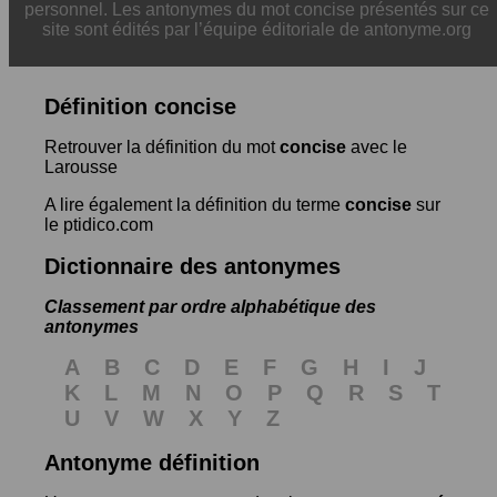
personnel. Les antonymes du mot concise présentés sur ce
site sont édités par l’équipe éditoriale de antonyme.org
Définition concise
Retrouver la définition du mot
concise
avec le
Larousse
A lire également la définition du terme
concise
sur
le ptidico.com
Dictionnaire des antonymes
Classement par ordre alphabétique des
antonymes
A
B
C
D
E
F
G
H
I
J
K
L
M
N
O
P
Q
R
S
T
U
V
W
X
Y
Z
Antonyme définition