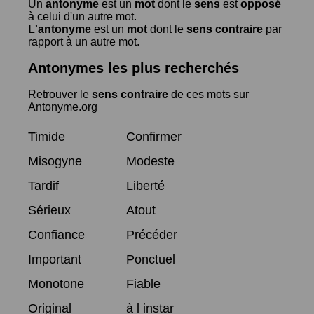
Un
antonyme
est un
mot
dont le
sens
est
opposé
à celui d'un autre mot.
L'antonyme
est un
mot
dont le
sens contraire
par
rapport à un autre mot.
Antonymes les plus recherchés
Retrouver le
sens contraire
de ces mots sur
Antonyme.org
Timide
Confirmer
Misogyne
Modeste
Tardif
Liberté
Sérieux
Atout
Confiance
Précéder
Important
Ponctuel
Monotone
Fiable
Original
à l instar