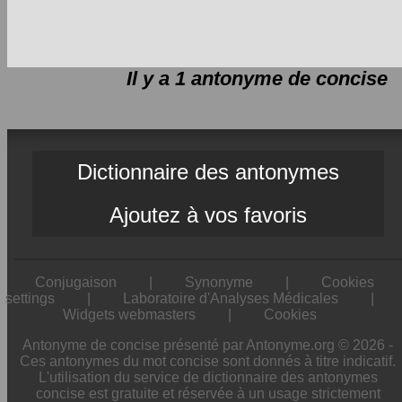
Il y a 1 antonyme de
concise
Dictionnaire des antonymes
Ajoutez à vos favoris
Conjugaison
|
Synonyme
|
Cookies
settings
|
Laboratoire d'Analyses Médicales
|
Widgets webmasters
|
Cookies
Antonyme de concise présenté par Antonyme.org © 2026 -
Ces antonymes du mot concise sont donnés à titre indicatif.
L'utilisation du service de dictionnaire des antonymes
concise est gratuite et réservée à un usage strictement