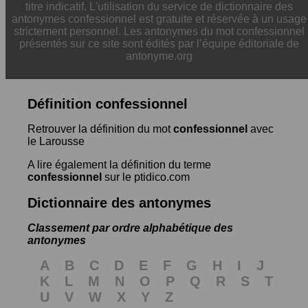
titre indicatif. L'utilisation du service de dictionnaire des
antonymes confessionnel est gratuite et réservée à un usage
strictement personnel. Les antonymes du mot confessionnel
présentés sur ce site sont édités par l’équipe éditoriale de
antonyme.org
Définition confessionnel
Retrouver la définition du mot
confessionnel
avec
le Larousse
A lire également la définition du terme
confessionnel
sur le ptidico.com
Dictionnaire des antonymes
Classement par ordre alphabétique des
antonymes
A
B
C
D
E
F
G
H
I
J
K
L
M
N
O
P
Q
R
S
T
U
V
W
X
Y
Z