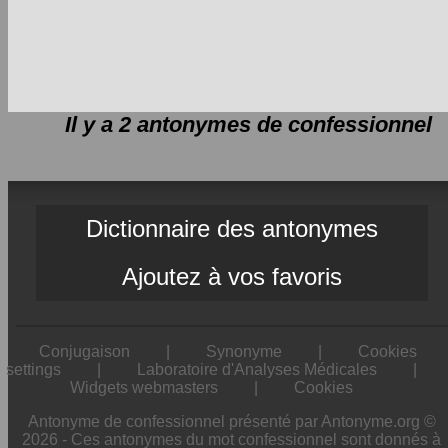
Il y a 2 antonymes de
confessionnel
Dictionnaire des antonymes
Ajoutez à vos favoris
Conjugaison
|
Synonyme
|
Cookies
settings
|
Laboratoire d'Analyses Médicales
|
Widgets webmasters
|
Cookies
Antonyme de confessionnel présenté par Antonyme.org ©
2026 - Ces antonymes du mot confessionnel sont donnés à