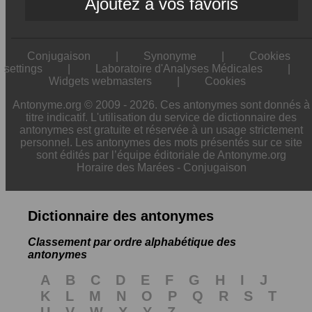
Ajoutez à vos favoris
Conjugaison
|
Synonyme
|
Cookies
settings
|
Laboratoire d'Analyses Médicales
|
Widgets webmasters
|
Cookies
Antonyme.org © 2009 - 2026. Ces antonymes sont donnés à
titre indicatif. L'utilisation du service de dictionnaire des
antonymes est gratuite et réservée à un usage strictement
personnel. Les antonymes des mots présentés sur ce site
sont édités par l’équipe éditoriale de Antonyme.org
Horaire des Marées
-
Conjugaison
Dictionnaire des antonymes
Classement par ordre alphabétique des
antonymes
A
B
C
D
E
F
G
H
I
J
K
L
M
N
O
P
Q
R
S
T
U
V
W
X
Y
Z