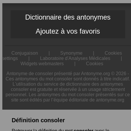
Dictionnaire des antonymes
Ajoutez à vos favoris
Conjugaison
|
Synonyme
|
Cookies
settings
|
Laboratoire d'Analyses Médicales
|
Widgets webmasters
|
Cookies
Antonyme de consoler présenté par Antonyme.org © 2026 -
Ces antonymes du mot consoler sont donnés à titre indicatif.
L'utilisation du service de dictionnaire des antonymes
consoler est gratuite et réservée à un usage strictement
personnel. Les antonymes du mot consoler présentés sur ce
site sont édités par l’équipe éditoriale de antonyme.org
Définition consoler
Retrouver la définition du mot
consoler
avec le