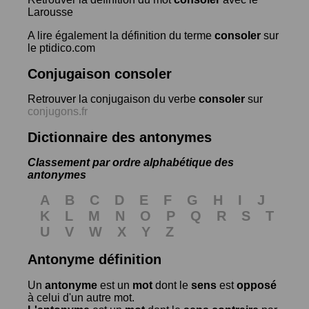
Larousse
A lire également la définition du terme
consoler
sur
le ptidico.com
Conjugaison consoler
Retrouver la conjugaison du verbe
consoler
sur
conjugons.fr
Dictionnaire des antonymes
Classement par ordre alphabétique des
antonymes
A
B
C
D
E
F
G
H
I
J
K
L
M
N
O
P
Q
R
S
T
U
V
W
X
Y
Z
Antonyme définition
Un
antonyme
est un
mot
dont le
sens
est
opposé
à celui d'un autre mot.