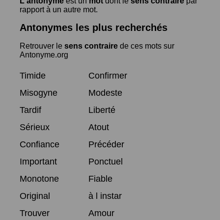
L'antonyme
est un
mot
dont le
sens contraire
par
rapport à un autre mot.
Antonymes les plus recherchés
Retrouver le
sens contraire
de ces mots sur
Antonyme.org
Timide
Confirmer
Misogyne
Modeste
Tardif
Liberté
Sérieux
Atout
Confiance
Précéder
Important
Ponctuel
Monotone
Fiable
Original
à l instar
Trouver
Amour