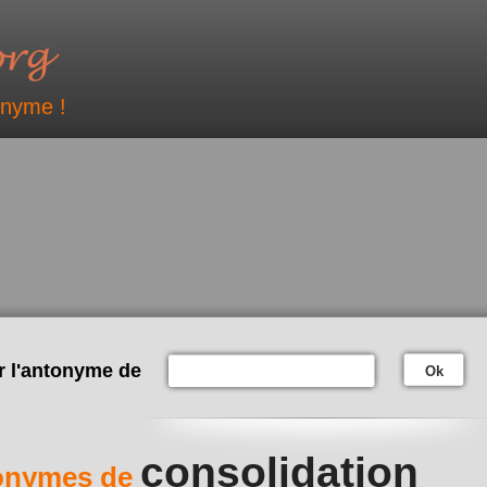
onyme !
r l'antonyme de
Ok
consolidation
onymes de