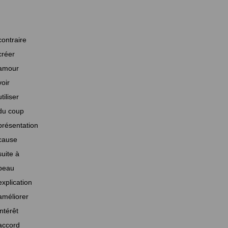
contraire
créer
amour
voir
utiliser
du coup
présentation
cause
suite à
beau
explication
améliorer
intérêt
accord