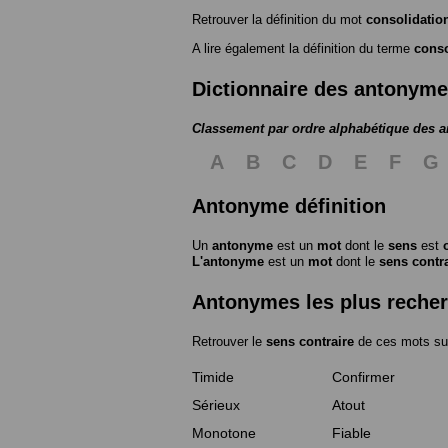
Retrouver la définition du mot
consolidatio
A lire également la définition du terme
conso
Dictionnaire des antonym
Classement par ordre alphabétique des 
A
B
C
D
E
F
G
Antonyme définition
Un
antonyme
est un
mot
dont le
sens
est
L'antonyme
est un
mot
dont le
sens contr
Antonymes les plus reche
Retrouver le
sens contraire
de ces mots su
Timide
Confirmer
Sérieux
Atout
Monotone
Fiable