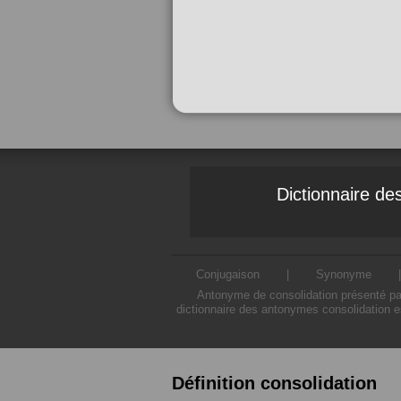
Dictionnaire d
Conjugaison
|
Synonyme
Antonyme de consolidation présenté par
dictionnaire des antonymes consolidation e
Définition consolidation