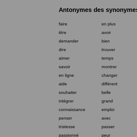
Antonymes des synonymes 
faire
en plus
être
avoir
demander
bien
dire
trouver
aimer
temps
savoir
montrer
en ligne
changer
aide
différent
souhaiter
belle
intégrer
grand
connaissance
emploi
penser
avec
tristesse
passer
passionné
peur