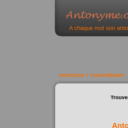
A chaque mot son ant
Antonyme > Consolidation
Trouve
Ant