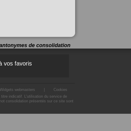
5 antonymes de
consolidation
à vos favoris
Widgets webmasters
|
Cookies
 indicatif. L'utilisation du service de
ot consolidation présentés sur ce site sont