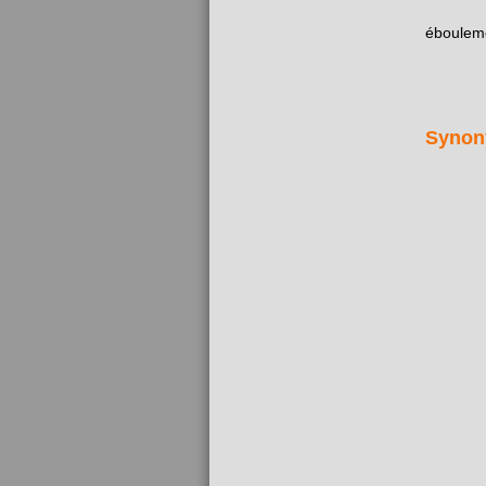
éboulem
Synon