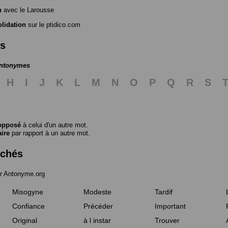
n
avec le Larousse
lidation
sur le ptidico.com
es
antonymes
H
I
J
K
L
M
N
O
P
Q
R
S
opposé
à celui d'un autre mot.
aire
par rapport à un autre mot.
rchés
r Antonyme.org
Misogyne
Modeste
Tardif
Confiance
Précéder
Important
Original
à l instar
Trouver