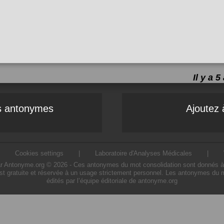
Il y a 
es antonymes
Ajoutez 
|
Cookies settings
|
Laboratoire d'Analyses Médicales
|
 Antonyme.org © 2026 - Ces antonymes du mot consolidation sont donnés à titre
st gratuite et réservée à un usage strictement personnel. Les antonymes du m
édités par l’équipe éditoriale de antonyme.org