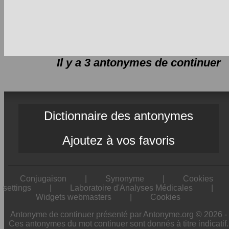
Il y a 3 antonymes de
continuer
Dictionnaire des antonymes
Ajoutez à vos favoris
Conjugaison
|
Synonyme
|
Cookies
settings
|
Laboratoire d'Analyses Médicales
|
Widgets webmasters
|
Cookies
Antonyme de continuer présenté par Antonyme.org © 2026 -
Ces antonymes du mot continuer sont donnés à titre indicatif.