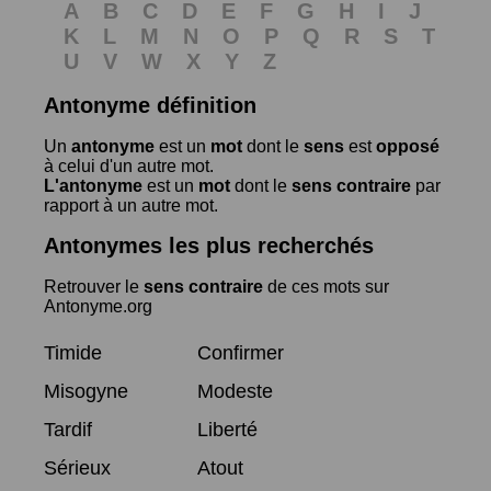
A
B
C
D
E
F
G
H
I
J
K
L
M
N
O
P
Q
R
S
T
U
V
W
X
Y
Z
Antonyme définition
Un
antonyme
est un
mot
dont le
sens
est
opposé
à celui d'un autre mot.
L'antonyme
est un
mot
dont le
sens contraire
par
rapport à un autre mot.
Antonymes les plus recherchés
Retrouver le
sens contraire
de ces mots sur
Antonyme.org
Timide
Confirmer
Misogyne
Modeste
Tardif
Liberté
Sérieux
Atout