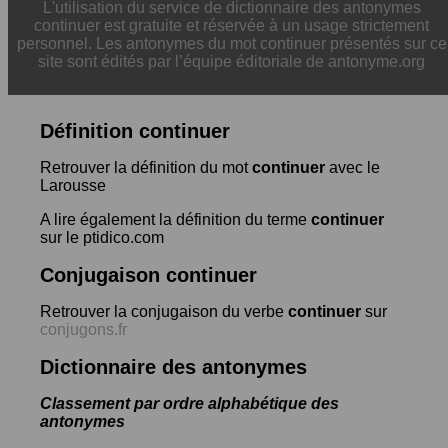
L'utilisation du service de dictionnaire des antonymes
continuer est gratuite et réservée à un usage strictement
personnel. Les antonymes du mot continuer présentés sur ce
site sont édités par l’équipe éditoriale de antonyme.org
Définition continuer
Retrouver la définition du mot
continuer
avec le
Larousse
A lire également la définition du terme
continuer
sur le ptidico.com
Conjugaison continuer
Retrouver la conjugaison du verbe
continuer
sur
conjugons.fr
Dictionnaire des antonymes
Classement par ordre alphabétique des
antonymes