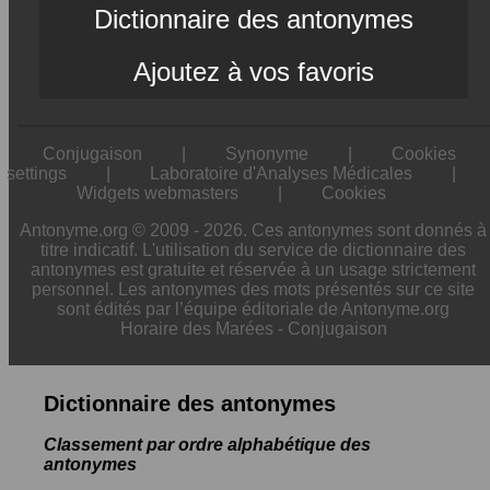
Dictionnaire des antonymes
Ajoutez à vos favoris
Conjugaison
|
Synonyme
|
Cookies
settings
|
Laboratoire d'Analyses Médicales
|
Widgets webmasters
|
Cookies
Antonyme.org © 2009 - 2026. Ces antonymes sont donnés à
titre indicatif. L'utilisation du service de dictionnaire des
antonymes est gratuite et réservée à un usage strictement
personnel. Les antonymes des mots présentés sur ce site
sont édités par l’équipe éditoriale de Antonyme.org
Horaire des Marées
-
Conjugaison
Dictionnaire des antonymes
Classement par ordre alphabétique des
antonymes