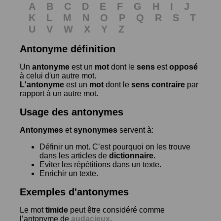
A
B
C
D
E
F
G
H
I
J
K
L
M
N
O
P
Q
R
S
T
U
V
W
X
Y
Z
Antonyme définition
Un
antonyme
est un
mot
dont le
sens
est
opposé
à celui d'un autre mot.
L'antonyme
est un
mot
dont le
sens contraire
par
rapport à un autre mot.
Usage des antonymes
Antonymes
et
synonymes
servent à:
Définir un mot. C’est pourquoi on les trouve
dans les articles de
dictionnaire.
Eviter les répétitions dans un texte.
Enrichir un texte.
Exemples d'antonymes
Le mot
timide
peut être considéré comme
l’antonyme de
audacieux
.