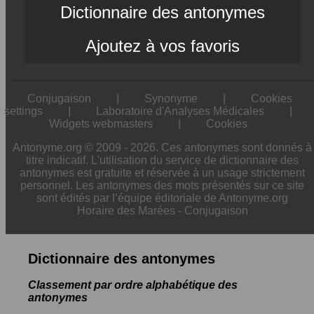
Dictionnaire des antonymes
Ajoutez à vos favoris
Conjugaison
|
Synonyme
|
Cookies
settings
|
Laboratoire d'Analyses Médicales
|
Widgets webmasters
|
Cookies
Antonyme.org © 2009 - 2026. Ces antonymes sont donnés à
titre indicatif. L'utilisation du service de dictionnaire des
antonymes est gratuite et réservée à un usage strictement
personnel. Les antonymes des mots présentés sur ce site
sont édités par l’équipe éditoriale de Antonyme.org
Horaire des Marées
-
Conjugaison
Dictionnaire des antonymes
Classement par ordre alphabétique des
antonymes