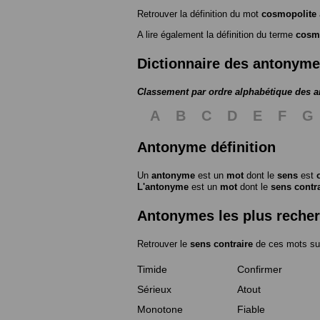
Retrouver la définition du mot
cosmopolite
A lire également la définition du terme
cosm
Dictionnaire des antonym
Classement par ordre alphabétique des 
A
B
C
D
E
F
G
Antonyme définition
Un
antonyme
est un
mot
dont le
sens
est
L'antonyme
est un
mot
dont le
sens contr
Antonymes les plus reche
Retrouver le
sens contraire
de ces mots su
Timide
Confirmer
Sérieux
Atout
Monotone
Fiable