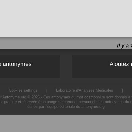
Il y 
es antonymes
Ajoutez 
|
Cookies settings
|
Laboratoire d'Analyses Médicales
|
Antonyme.org © 2026 - Ces antonymes du mot cosmopolite sont donnés à titre 
t gratuite et réservée à un usage strictement personnel. Les antonymes du 
édités par l’équipe éditoriale de antonyme.org