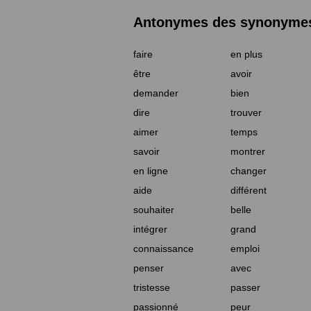
Antonymes des synonymes 
faire
en plus
être
avoir
demander
bien
dire
trouver
aimer
temps
savoir
montrer
en ligne
changer
aide
différent
souhaiter
belle
intégrer
grand
connaissance
emploi
penser
avec
tristesse
passer
passionné
peur