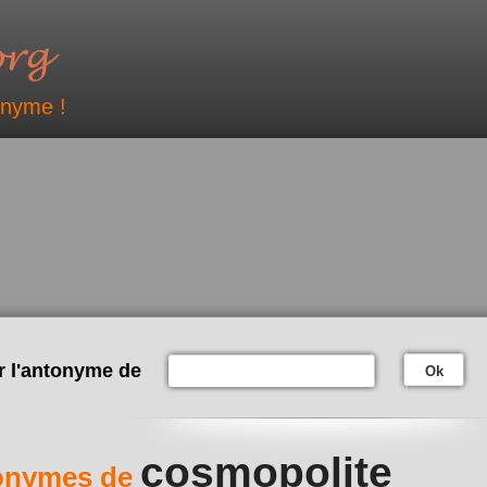
onyme !
r l'antonyme de
Ok
cosmopolite
onymes de