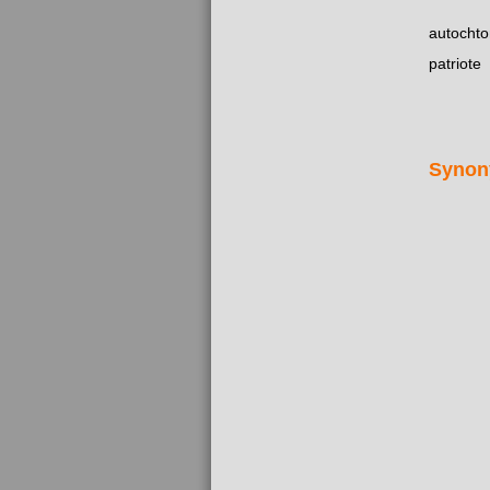
autocht
patriote
Synon