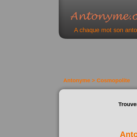
A chaque mot son ant
Antonyme > Cosmopolite
Trouve
Ant