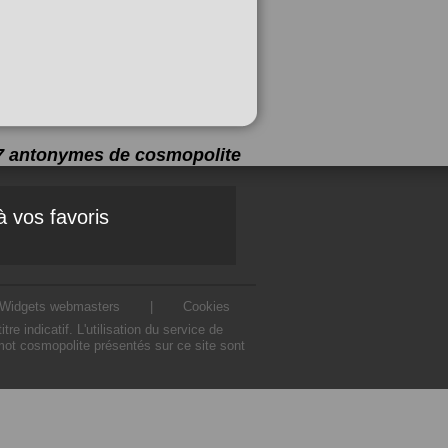
a 7 antonymes de
cosmopolite
à vos favoris
Widgets webmasters
|
Cookies
indicatif. L'utilisation du service de
mot cosmopolite présentés sur ce site sont