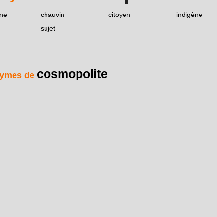
one
chauvin
citoyen
indigène
sujet
cosmopolite
ymes de