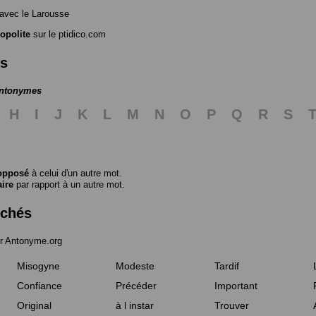
avec le Larousse
opolite
sur le ptidico.com
es
antonymes
H
I
J
K
L
M
N
O
P
Q
R
S
opposé
à celui d'un autre mot.
aire
par rapport à un autre mot.
rchés
r Antonyme.org
Misogyne
Modeste
Tardif
Confiance
Précéder
Important
Original
à l instar
Trouver