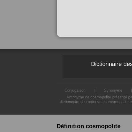
Dictionnaire d
Conjugaison
|
Synonyme
Antonyme de cosmopolite présenté par 
dictionnaire des antonymes cosmopolite es
Définition cosmopolite