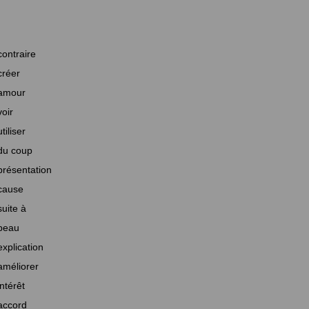
contraire
créer
amour
voir
utiliser
du coup
présentation
cause
suite à
beau
explication
améliorer
intérêt
accord