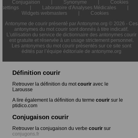
Conjugaison
|
Synonyme
|
Cookies
settings
|
Laboratoire d'Analyses Médicales
|
Widgets webmasters
|
Cookies
Antonyme de courir présenté par Antonyme.org © 2026 - Ces
antonymes du mot courir sont donnés à titre indicatif.
L'utilisation du service de dictionnaire des antonymes courir
est gratuite et réservée à un usage strictement personnel.
Les antonymes du mot courir présentés sur ce site sont
édités par l’équipe éditoriale de antonyme.org
Définition courir
Retrouver la définition du mot
courir
avec le
Larousse
A lire également la définition du terme
courir
sur le
ptidico.com
Conjugaison courir
Retrouver la conjugaison du verbe
courir
sur
conjugons.fr