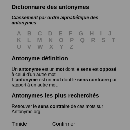
Dictionnaire des antonymes
Classement par ordre alphabétique des
antonymes
A
B
C
D
E
F
G
H
I
J
K
L
M
N
O
P
Q
R
S
T
U
V
W
X
Y
Z
Antonyme définition
Un
antonyme
est un
mot
dont le
sens
est
opposé
à celui d'un autre mot.
L'antonyme
est un
mot
dont le
sens contraire
par
rapport à un autre mot.
Antonymes les plus recherchés
Retrouver le
sens contraire
de ces mots sur
Antonyme.org
Timide
Confirmer