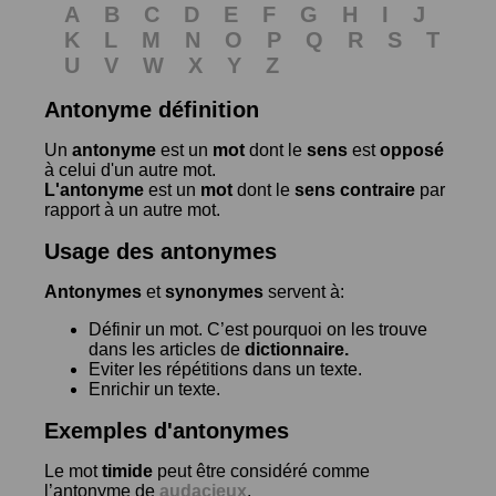
A
B
C
D
E
F
G
H
I
J
K
L
M
N
O
P
Q
R
S
T
U
V
W
X
Y
Z
Antonyme définition
Un
antonyme
est un
mot
dont le
sens
est
opposé
à celui d'un autre mot.
L'antonyme
est un
mot
dont le
sens contraire
par
rapport à un autre mot.
Usage des antonymes
Antonymes
et
synonymes
servent à:
Définir un mot. C’est pourquoi on les trouve
dans les articles de
dictionnaire.
Eviter les répétitions dans un texte.
Enrichir un texte.
Exemples d'antonymes
Le mot
timide
peut être considéré comme
l’antonyme de
audacieux
.