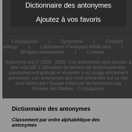
Dictionnaire des antonymes
Ajoutez à vos favoris
Conjugaison
|
Synonyme
|
Cookies
settings
|
Laboratoire d'Analyses Médicales
|
Widgets webmasters
|
Cookies
Antonyme.org © 2009 - 2026. Ces antonymes sont donnés à
titre indicatif. L'utilisation du service de dictionnaire des
antonymes est gratuite et réservée à un usage strictement
personnel. Les antonymes des mots présentés sur ce site
sont édités par l’équipe éditoriale de Antonyme.org
Horaire des Marées
-
Conjugaison
Dictionnaire des antonymes
Classement par ordre alphabétique des
antonymes