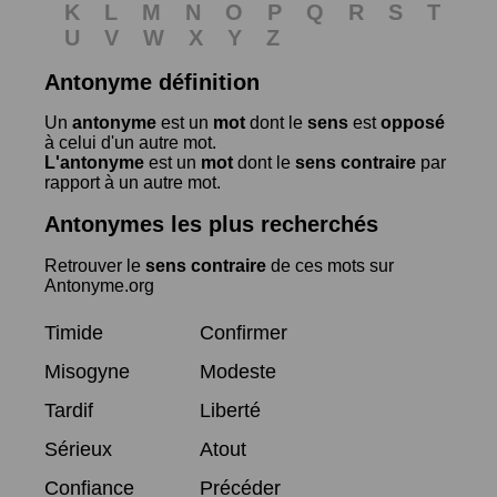
K
L
M
N
O
P
Q
R
S
T
U
V
W
X
Y
Z
Antonyme définition
Un
antonyme
est un
mot
dont le
sens
est
opposé
à celui d'un autre mot.
L'antonyme
est un
mot
dont le
sens contraire
par
rapport à un autre mot.
Antonymes les plus recherchés
Retrouver le
sens contraire
de ces mots sur
Antonyme.org
Timide
Confirmer
Misogyne
Modeste
Tardif
Liberté
Sérieux
Atout
Confiance
Précéder