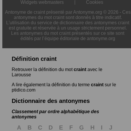
Widgets webmasters
|
Cookies
Antonyme de craint présenté par Antonyme.org © 2026 - Ces
antonymes du mot craint sont donnés à titre indicatif.
L'utilisation du service de dictionnaire des antonymes craint
est gratuite et réservée à un usage strictement personnel.
Les antonymes du mot craint présentés sur ce site sont
édités par l’équipe éditoriale de antonyme.org
Définition craint
Retrouver la définition du mot
craint
avec le
Larousse
A lire également la définition du terme
craint
sur le
ptidico.com
Dictionnaire des antonymes
Classement par ordre alphabétique des
antonymes
A
B
C
D
E
F
G
H
I
J