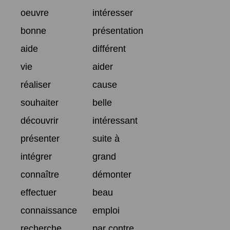
oeuvre
intéresser
bonne
présentation
aide
différent
vie
aider
réaliser
cause
souhaiter
belle
découvrir
intéressant
présenter
suite à
intégrer
grand
connaître
démonter
effectuer
beau
connaissance
emploi
recherche
par contre