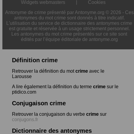
Widgets webmasters
|
Cookies
Antonyme de crime présenté par Antonyme.org © 2026 - Ces
antonymes du mot crime sont donnés à titre indicatif.
L'utilisation du service de dictionnaire des antonymes crime
est gratuite et réservée à un usage strictement personnel.
Les antonymes du mot crime présentés sur ce site sont
édités par l’équipe éditoriale de antonyme.org
Définition crime
Retrouver la définition du mot
crime
avec le
Larousse
A lire également la définition du terme
crime
sur le
ptidico.com
Conjugaison crime
Retrouver la conjugaison du verbe
crime
sur
conjugons.fr
Dictionnaire des antonymes