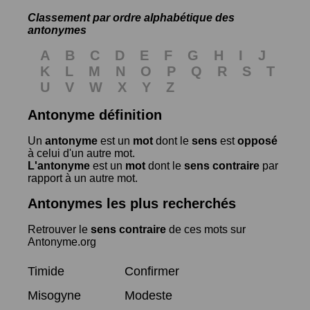
Classement par ordre alphabétique des
antonymes
A
B
C
D
E
F
G
H
I
J
K
L
M
N
O
P
Q
R
S
T
U
V
W
X
Y
Z
Antonyme définition
Un
antonyme
est un
mot
dont le
sens
est
opposé
à celui d'un autre mot.
L'antonyme
est un
mot
dont le
sens contraire
par
rapport à un autre mot.
Antonymes les plus recherchés
Retrouver le
sens contraire
de ces mots sur
Antonyme.org
Timide
Confirmer
Misogyne
Modeste