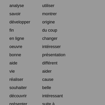
analyse
utiliser
savoir
montrer
développer
origine
fin
du coup
en ligne
changer
oeuvre
intéresser
bonne
présentation
aide
différent
vie
aider
réaliser
cause
souhaiter
belle
découvrir
intéressant
présenter
suite à