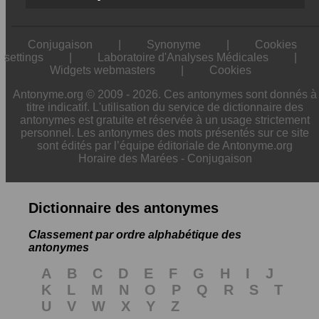
Conjugaison
|
Synonyme
|
Cookies
settings
|
Laboratoire d'Analyses Médicales
|
Widgets webmasters
|
Cookies
Antonyme.org © 2009 - 2026. Ces antonymes sont donnés à
titre indicatif. L'utilisation du service de dictionnaire des
antonymes est gratuite et réservée à un usage strictement
personnel. Les antonymes des mots présentés sur ce site
sont édités par l’équipe éditoriale de Antonyme.org
Horaire des Marées
-
Conjugaison
Dictionnaire des antonymes
Classement par ordre alphabétique des
antonymes
A
B
C
D
E
F
G
H
I
J
K
L
M
N
O
P
Q
R
S
T
U
V
W
X
Y
Z