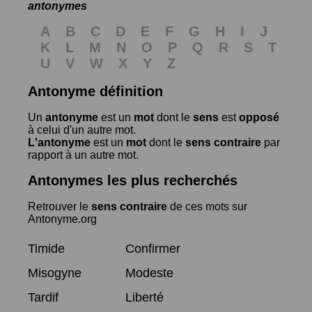
antonymes
A
B
C
D
E
F
G
H
I
J
K
L
M
N
O
P
Q
R
S
T
U
V
W
X
Y
Z
Antonyme définition
Un
antonyme
est un
mot
dont le
sens
est
opposé
à celui d'un autre mot.
L'antonyme
est un
mot
dont le
sens contraire
par
rapport à un autre mot.
Antonymes les plus recherchés
Retrouver le
sens contraire
de ces mots sur
Antonyme.org
Timide
Confirmer
Misogyne
Modeste
Tardif
Liberté