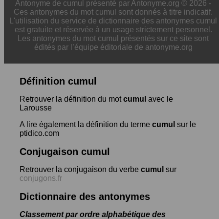
Antonyme de cumul présenté par Antonyme.org © 2026 -
Ces antonymes du mot cumul sont donnés à titre indicatif.
L'utilisation du service de dictionnaire des antonymes cumul
est gratuite et réservée à un usage strictement personnel.
Les antonymes du mot cumul présentés sur ce site sont
édités par l’équipe éditoriale de antonyme.org
Définition cumul
Retrouver la définition du mot
cumul
avec le
Larousse
A lire également la définition du terme
cumul
sur le
ptidico.com
Conjugaison cumul
Retrouver la conjugaison du verbe
cumul
sur
conjugons.fr
Dictionnaire des antonymes
Classement par ordre alphabétique des