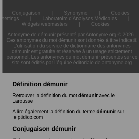
Conjugaison
|
Synonyme
|
Cookies
settings
|
Laboratoire d'Analyses Médicales
|
Widgets webmasters
|
Cookies
Antonyme de démunir présenté par Antonyme.org © 2026 -
Ces antonymes du mot démunir sont donnés à titre indicatif.
L'utilisation du service de dictionnaire des antonymes
démunir est gratuite et réservée à un usage strictement
personnel. Les antonymes du mot démunir présentés sur ce
site sont édités par l’équipe éditoriale de antonyme.org
Définition démunir
Retrouver la définition du mot
démunir
avec le
Larousse
A lire également la définition du terme
démunir
sur
le ptidico.com
Conjugaison démunir