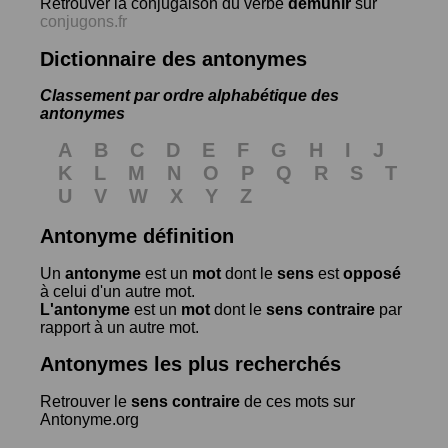
Retrouver la conjugaison du verbe
démunir
sur
conjugons.fr
Dictionnaire des antonymes
Classement par ordre alphabétique des
antonymes
A
B
C
D
E
F
G
H
I
J
K
L
M
N
O
P
Q
R
S
T
U
V
W
X
Y
Z
Antonyme définition
Un
antonyme
est un
mot
dont le
sens
est
opposé
à celui d'un autre mot.
L'antonyme
est un
mot
dont le
sens contraire
par
rapport à un autre mot.
Antonymes les plus recherchés
Retrouver le
sens contraire
de ces mots sur
Antonyme.org