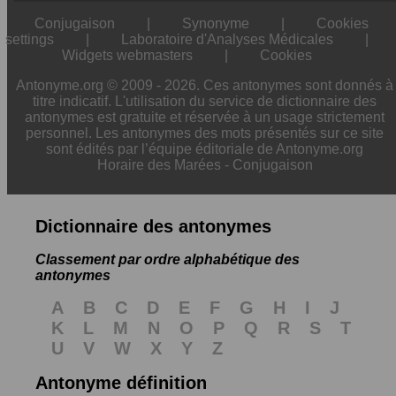
Conjugaison
|
Synonyme
|
Cookies
settings
|
Laboratoire d'Analyses Médicales
|
Widgets webmasters
|
Cookies
Antonyme.org © 2009 - 2026. Ces antonymes sont donnés à
titre indicatif. L'utilisation du service de dictionnaire des
antonymes est gratuite et réservée à un usage strictement
personnel. Les antonymes des mots présentés sur ce site
sont édités par l’équipe éditoriale de Antonyme.org
Horaire des Marées
-
Conjugaison
Dictionnaire des antonymes
Classement par ordre alphabétique des
antonymes
A
B
C
D
E
F
G
H
I
J
K
L
M
N
O
P
Q
R
S
T
U
V
W
X
Y
Z
Antonyme définition