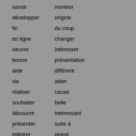
savoir
montrer
développer
origine
fin
du coup
en ligne
changer
oeuvre
intéresser
bonne
présentation
aide
différent
vie
aider
réaliser
cause
souhaiter
belle
découvrir
intéressant
présenter
suite à
intégrer
grand