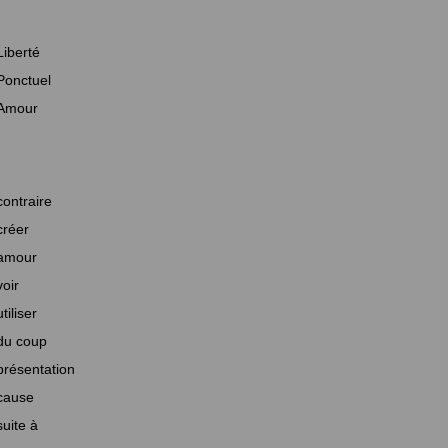
Liberté
Ponctuel
Amour
contraire
créer
amour
voir
utiliser
du coup
présentation
cause
suite à