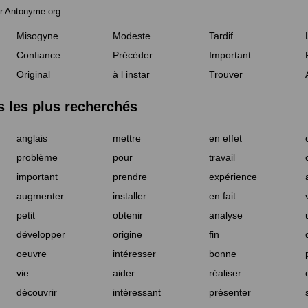
r Antonyme.org
Misogyne
Modeste
Tardif
Confiance
Précéder
Important
Original
à l instar
Trouver
les plus recherchés
anglais
mettre
en effet
problème
pour
travail
important
prendre
expérience
augmenter
installer
en fait
petit
obtenir
analyse
développer
origine
fin
oeuvre
intéresser
bonne
vie
aider
réaliser
découvrir
intéressant
présenter