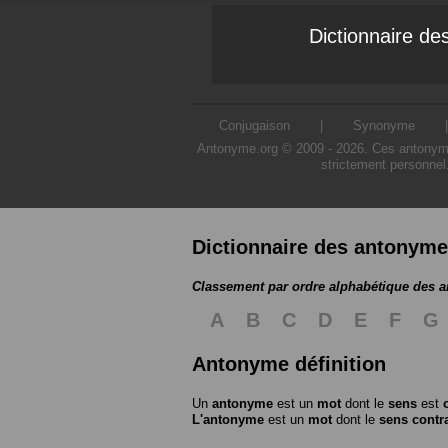
Dictionnaire d
Conjugaison
|
Synonyme
Antonyme.org © 2009 - 2026. Ces antonymes s
strictement personnel
Dictionnaire des antonym
Classement par ordre alphabétique des 
A
B
C
D
E
F
G
Antonyme définition
Un
antonyme
est un
mot
dont le
sens
est
L'antonyme
est un
mot
dont le
sens contr