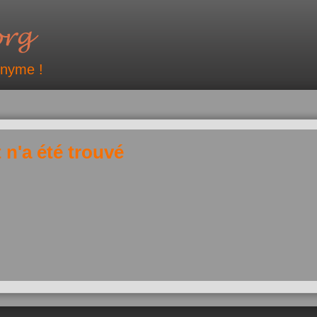
onyme !
 n'a été trouvé