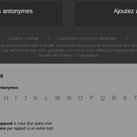
es antonymes
Ajoutez 
|
Cookies settings
|
Laboratoire d'Analyses Médicales
|
ont donnés à titre indicatif. L'utilisation du service de dictionnaire des a
. Les antonymes des mots présentés sur ce site sont édités par l’équipe édit
Horaire des Marées
-
Conjugaison
es
antonymes
H
I
J
K
L
M
N
O
P
Q
R
S
opposé
à celui d'un autre mot.
aire
par rapport à un autre mot.