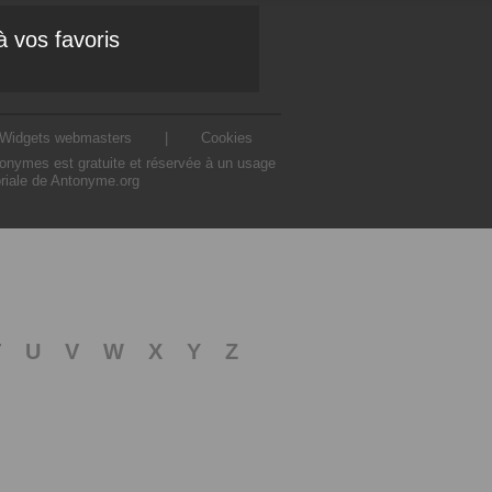
à vos favoris
Widgets webmasters
|
Cookies
ntonymes est gratuite et réservée à un usage
oriale de Antonyme.org
T
U
V
W
X
Y
Z