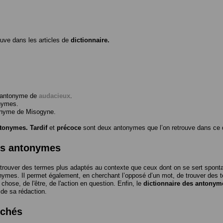
ouve dans les articles de
dictionnaire.
l’antonyme de
audacieux
.
nymes.
tonyme de
Misogyne
.
ntonymes.
Tardif
et
précoce
sont deux antonymes que l’on retrouve dans ce d
es antonymes
trouver des termes plus adaptés au contexte que ceux dont on se sert spon
nymes. Il permet également, en cherchant l’opposé d’un mot, de trouver des te
a chose, de l'être, de l'action en question. Enfin, le
dictionnaire des antonym
 de sa rédaction.
rchés