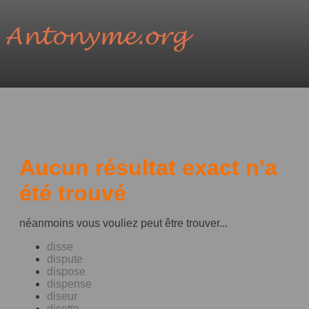
Aucun résultat exact n'a
été trouvé
néanmoins vous vouliez peut être trouver...
disse
dispute
dispose
dispense
diseur
disette