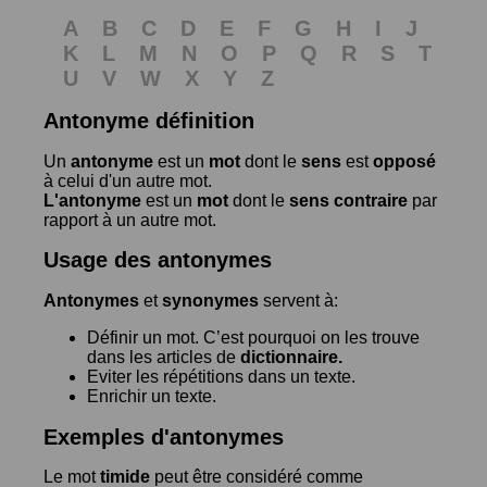
A
B
C
D
E
F
G
H
I
J
K
L
M
N
O
P
Q
R
S
T
U
V
W
X
Y
Z
Antonyme définition
Un
antonyme
est un
mot
dont le
sens
est
opposé
à celui d'un autre mot.
L'antonyme
est un
mot
dont le
sens contraire
par
rapport à un autre mot.
Usage des antonymes
Antonymes
et
synonymes
servent à:
Définir un mot. C’est pourquoi on les trouve
dans les articles de
dictionnaire.
Eviter les répétitions dans un texte.
Enrichir un texte.
Exemples d'antonymes
Le mot
timide
peut être considéré comme