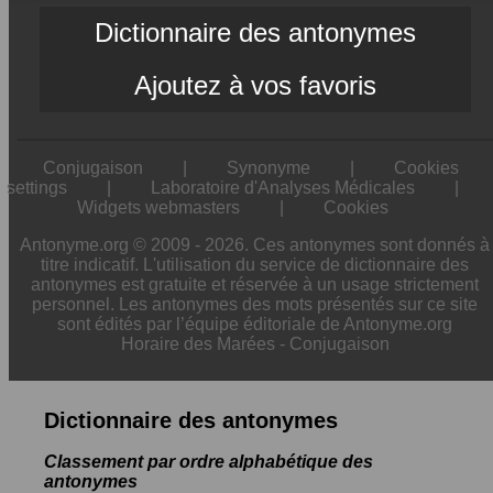
Dictionnaire des antonymes
Ajoutez à vos favoris
Conjugaison
|
Synonyme
|
Cookies
settings
|
Laboratoire d'Analyses Médicales
|
Widgets webmasters
|
Cookies
Antonyme.org © 2009 - 2026. Ces antonymes sont donnés à
titre indicatif. L'utilisation du service de dictionnaire des
antonymes est gratuite et réservée à un usage strictement
personnel. Les antonymes des mots présentés sur ce site
sont édités par l’équipe éditoriale de Antonyme.org
Horaire des Marées
-
Conjugaison
Dictionnaire des antonymes
Classement par ordre alphabétique des
antonymes