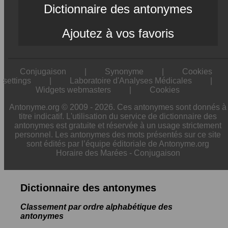
Dictionnaire des antonymes
Ajoutez à vos favoris
Conjugaison
|
Synonyme
|
Cookies
settings
|
Laboratoire d'Analyses Médicales
|
Widgets webmasters
|
Cookies
Antonyme.org © 2009 - 2026. Ces antonymes sont donnés à
titre indicatif. L'utilisation du service de dictionnaire des
antonymes est gratuite et réservée à un usage strictement
personnel. Les antonymes des mots présentés sur ce site
sont édités par l’équipe éditoriale de Antonyme.org
Horaire des Marées
-
Conjugaison
Dictionnaire des antonymes
Classement par ordre alphabétique des
antonymes