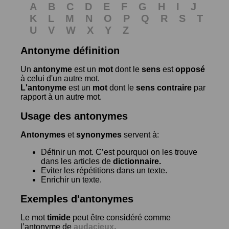
A
B
C
D
E
F
G
H
I
J
K
L
M
N
O
P
Q
R
S
T
U
V
W
X
Y
Z
Antonyme définition
Un
antonyme
est un
mot
dont le
sens
est
opposé
à celui d'un autre mot.
L'antonyme
est un
mot
dont le
sens contraire
par
rapport à un autre mot.
Usage des antonymes
Antonymes
et
synonymes
servent à:
Définir un mot. C’est pourquoi on les trouve
dans les articles de
dictionnaire.
Eviter les répétitions dans un texte.
Enrichir un texte.
Exemples d'antonymes
Le mot
timide
peut être considéré comme
l’antonyme de
audacieux
.