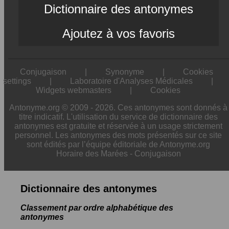
Dictionnaire des antonymes
Ajoutez à vos favoris
Conjugaison
|
Synonyme
|
Cookies
settings
|
Laboratoire d'Analyses Médicales
|
Widgets webmasters
|
Cookies
Antonyme.org © 2009 - 2026. Ces antonymes sont donnés à
titre indicatif. L'utilisation du service de dictionnaire des
antonymes est gratuite et réservée à un usage strictement
personnel. Les antonymes des mots présentés sur ce site
sont édités par l’équipe éditoriale de Antonyme.org
Horaire des Marées
-
Conjugaison
Dictionnaire des antonymes
Classement par ordre alphabétique des
antonymes