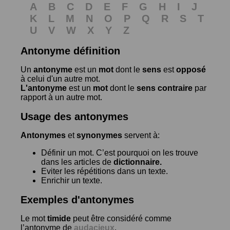
A
B
C
D
E
F
G
H
I
J
K
L
M
N
O
P
Q
R
S
T
U
V
W
X
Y
Z
Antonyme définition
Un
antonyme
est un
mot
dont le
sens
est
opposé
à celui d'un autre mot.
L'antonyme
est un
mot
dont le
sens contraire
par
rapport à un autre mot.
Usage des antonymes
Antonymes
et
synonymes
servent à:
Définir un mot. C’est pourquoi on les trouve
dans les articles de
dictionnaire.
Eviter les répétitions dans un texte.
Enrichir un texte.
Exemples d'antonymes
Le mot
timide
peut être considéré comme
l’antonyme de
audacieux
.