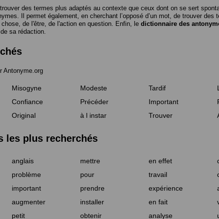
trouver des termes plus adaptés au contexte que ceux dont on se sert spon
nymes. Il permet également, en cherchant l’opposé d’un mot, de trouver des te
a chose, de l'être, de l'action en question. Enfin, le
dictionnaire des antonym
 de sa rédaction.
rchés
r Antonyme.org
Misogyne
Modeste
Tardif
Confiance
Précéder
Important
Original
à l instar
Trouver
les plus recherchés
anglais
mettre
en effet
problème
pour
travail
important
prendre
expérience
augmenter
installer
en fait
petit
obtenir
analyse