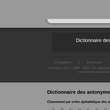
Dictionnaire d
Conjugaison
|
Synonyme
Antonyme.org © 2009 - 2026. Ces antonymes s
strictement personnel
Dictionnaire des antonym
Classement par ordre alphabétique des 
A
B
C
D
E
F
G