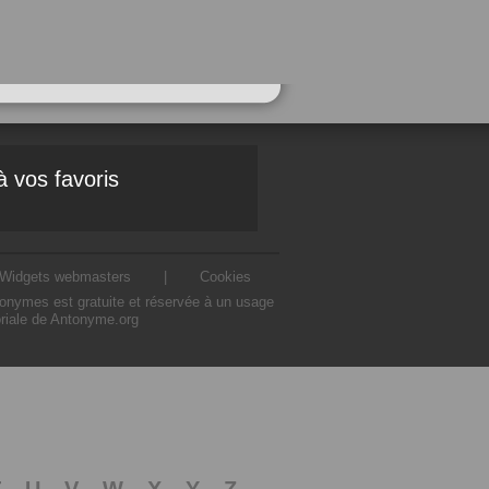
à vos favoris
Widgets webmasters
|
Cookies
ntonymes est gratuite et réservée à un usage
oriale de Antonyme.org
T
U
V
W
X
Y
Z