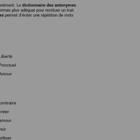
tanément. Le
dictionnaire des antonymes
rmes plus adéquat pour restituer un trait
es
permet d’éviter une répétition de mots
Liberté
Ponctuel
Amour
contraire
créer
amour
voir
utiliser