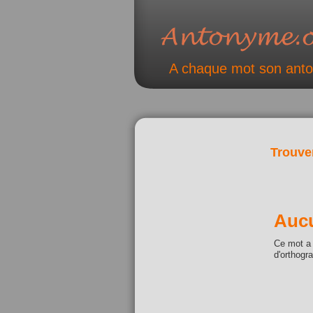
A chaque mot son ant
Trouve
Aucu
Ce mot a 
d'orthogr