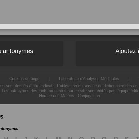
es antonymes
Ajoutez 
|
Cookies settings
|
Laboratoire d'Analyses Médicales
|
ont donnés à titre indicatif. L'utilisation du service de dictionnaire des a
. Les antonymes des mots présentés sur ce site sont édités par l’équipe édit
Horaire des Marées
-
Conjugaison
es
antonymes
H
I
J
K
L
M
N
O
P
Q
R
S