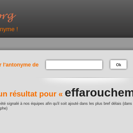
onyme !
r l'antonyme de
Ok
effarouche
n résultat pour «
été signalé à nos équipes afin qu'il soit ajouté dans les plus bref délais (dans
aphe)