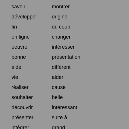
savoir
montrer
développer
origine
fin
du coup
en ligne
changer
oeuvre
intéresser
bonne
présentation
aide
différent
vie
aider
réaliser
cause
souhaiter
belle
découvrir
intéressant
présenter
suite à
intégrer
grand