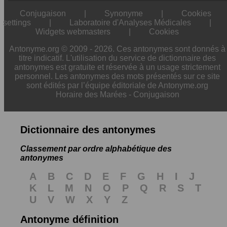
Conjugaison
|
Synonyme
|
Cookies
settings
|
Laboratoire d'Analyses Médicales
|
Widgets webmasters
|
Cookies
Antonyme.org © 2009 - 2026. Ces antonymes sont donnés à
titre indicatif. L'utilisation du service de dictionnaire des
antonymes est gratuite et réservée à un usage strictement
personnel. Les antonymes des mots présentés sur ce site
sont édités par l’équipe éditoriale de Antonyme.org
Horaire des Marées
-
Conjugaison
Dictionnaire des antonymes
Classement par ordre alphabétique des
antonymes
A
B
C
D
E
F
G
H
I
J
K
L
M
N
O
P
Q
R
S
T
U
V
W
X
Y
Z
Antonyme définition