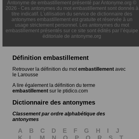
Antonyme de embastillement présenté par Antonyme.org ©
2026 - Ces antonymes du mot embastillement sont donnés à
titre indicatif. L'utilisation du service de dictionnaire des
antonymes embastillement est gratuite et réservée à un
usage strictement personnel. Les antonymes du mot
embastillement présentés sur ce site sont édités par l’équipe
éditoriale de antonyme.org
Définition embastillement
Retrouver la définition du mot
embastillement
avec
le Larousse
A lire également la définition du terme
embastillement
sur le ptidico.com
Dictionnaire des antonymes
Classement par ordre alphabétique des
antonymes
A
B
C
D
E
F
G
H
I
J
K
L
M
N
O
P
Q
R
S
T