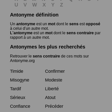
U
V
W
X
Y
Z
Antonyme définition
Un
antonyme
est un
mot
dont le
sens
est
opposé
à celui d'un autre mot.
L'antonyme
est un
mot
dont le
sens contraire
par
rapport à un autre mot.
Antonymes les plus recherchés
Retrouver le
sens contraire
de ces mots sur
Antonyme.org
Timide
Confirmer
Misogyne
Modeste
Tardif
Liberté
Sérieux
Atout
Confiance
Précéder