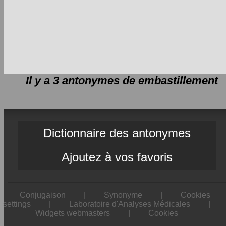
Il y a 3 antonymes de
embastillement
Dictionnaire des antonymes
Ajoutez à vos favoris
Conjugaison
|
Synonyme
|
Cookies
settings
|
Laboratoire d'Analyses Médicales
|
Widgets webmasters
|
Cookies