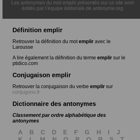
Les antonymes du mot emplir présentés sur ce site sont
édités par l’équipe éditoriale de antonyme.org
Définition emplir
Retrouver la définition du mot
emplir
avec le
Larousse
A lire également la définition du terme
emplir
sur le
ptidico.com
Conjugaison emplir
Retrouver la conjugaison du verbe
emplir
sur
conjugons.fr
Dictionnaire des antonymes
Classement par ordre alphabétique des
antonymes
A
B
C
D
E
F
G
H
I
J
K
L
M
N
O
P
Q
R
S
T