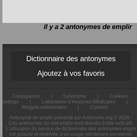
Il y a 2 antonymes de
emplir
Dictionnaire des antonymes
Ajoutez à vos favoris
Conjugaison
|
Synonyme
|
Cookies
settings
|
Laboratoire d'Analyses Médicales
|
Widgets webmasters
|
Cookies
Antonyme de emplir présenté par Antonyme.org © 2026 -
Ces antonymes du mot emplir sont donnés à titre indicatif.
L'utilisation du service de dictionnaire des antonymes emplir
est gratuite et réservée à un usage strictement personnel.