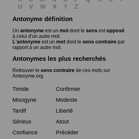
U
V
W
X
Y
Z
Antonyme définition
Un
antonyme
est un
mot
dont le
sens
est
opposé
à celui d'un autre mot.
L'antonyme
est un
mot
dont le
sens contraire
par
rapport à un autre mot.
Antonymes les plus recherchés
Retrouver le
sens contraire
de ces mots sur
Antonyme.org
Timide
Confirmer
Misogyne
Modeste
Tardif
Liberté
Sérieux
Atout
Confiance
Précéder