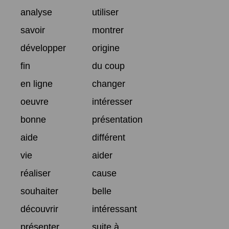
analyse
utiliser
savoir
montrer
développer
origine
fin
du coup
en ligne
changer
oeuvre
intéresser
bonne
présentation
aide
différent
vie
aider
réaliser
cause
souhaiter
belle
découvrir
intéressant
présenter
suite à