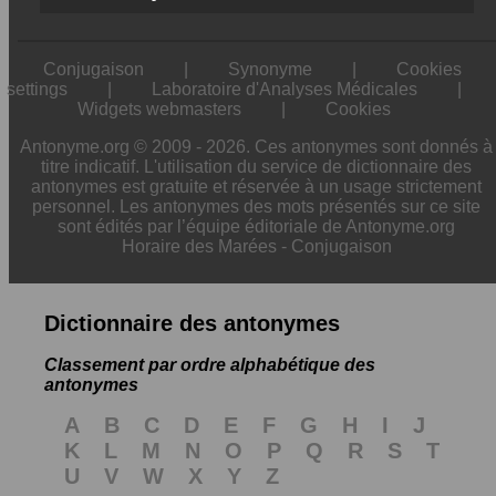
Conjugaison
|
Synonyme
|
Cookies
settings
|
Laboratoire d'Analyses Médicales
|
Widgets webmasters
|
Cookies
Antonyme.org © 2009 - 2026. Ces antonymes sont donnés à
titre indicatif. L'utilisation du service de dictionnaire des
antonymes est gratuite et réservée à un usage strictement
personnel. Les antonymes des mots présentés sur ce site
sont édités par l’équipe éditoriale de Antonyme.org
Horaire des Marées
-
Conjugaison
Dictionnaire des antonymes
Classement par ordre alphabétique des
antonymes
A
B
C
D
E
F
G
H
I
J
K
L
M
N
O
P
Q
R
S
T
U
V
W
X
Y
Z