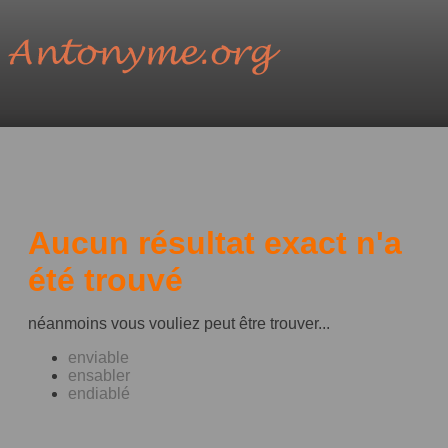
Aucun résultat exact n'a
été trouvé
néanmoins vous vouliez peut être trouver...
enviable
ensabler
endiablé