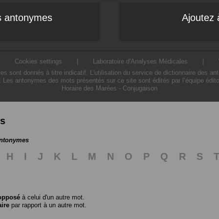
es antonymes
Ajoutez 
|
Cookies settings
|
Laboratoire d'Analyses Médicales
|
ont donnés à titre indicatif. L'utilisation du service de dictionnaire des a
. Les antonymes des mots présentés sur ce site sont édités par l’équipe édit
Horaire des Marées
-
Conjugaison
es
antonymes
H
I
J
K
L
M
N
O
P
Q
R
S
opposé
à celui d'un autre mot.
aire
par rapport à un autre mot.