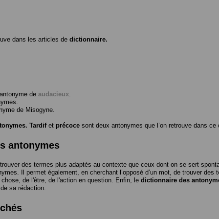
ouve dans les articles de
dictionnaire.
l’antonyme de
audacieux
.
nymes.
tonyme de
Misogyne
.
ntonymes.
Tardif
et
précoce
sont deux antonymes que l’on retrouve dans ce d
es antonymes
trouver des termes plus adaptés au contexte que ceux dont on se sert spon
nymes. Il permet également, en cherchant l’opposé d’un mot, de trouver des te
a chose, de l'être, de l'action en question. Enfin, le
dictionnaire des antonym
 de sa rédaction.
rchés