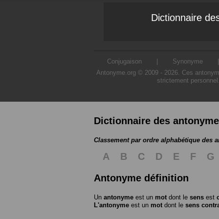
Dictionnaire d
Conjugaison
|
Synonyme
Antonyme.org © 2009 - 2026. Ces antonymes s
strictement personnel
Dictionnaire des antonym
Classement par ordre alphabétique des 
A
B
C
D
E
F
G
Antonyme définition
Un
antonyme
est un
mot
dont le
sens
est
L'antonyme
est un
mot
dont le
sens contr