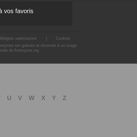
à vos favoris
Widgets webmasters
|
Cookies
ntonymes est gratuite et réservée à un usage
oriale de Antonyme.org
T
U
V
W
X
Y
Z