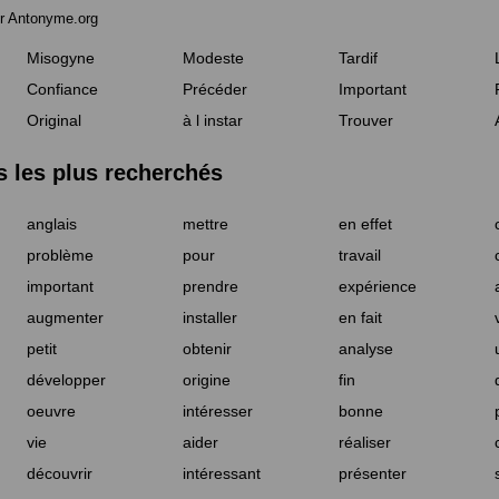
r Antonyme.org
Misogyne
Modeste
Tardif
Confiance
Précéder
Important
Original
à l instar
Trouver
les plus recherchés
anglais
mettre
en effet
problème
pour
travail
important
prendre
expérience
augmenter
installer
en fait
petit
obtenir
analyse
développer
origine
fin
oeuvre
intéresser
bonne
vie
aider
réaliser
découvrir
intéressant
présenter