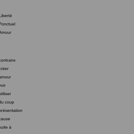
Liberté
Ponctuel
Amour
contraire
créer
amour
voir
utiliser
du coup
présentation
cause
suite à