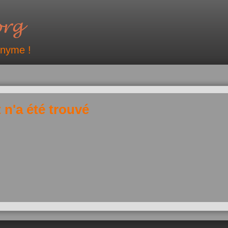
onyme !
 n'a été trouvé