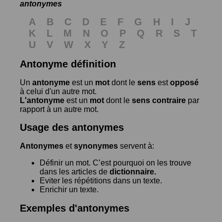
antonymes
A
B
C
D
E
F
G
H
I
J
K
L
M
N
O
P
Q
R
S
T
U
V
W
X
Y
Z
Antonyme définition
Un
antonyme
est un
mot
dont le
sens
est
opposé
à celui d'un autre mot.
L'antonyme
est un
mot
dont le
sens contraire
par
rapport à un autre mot.
Usage des antonymes
Antonymes
et
synonymes
servent à:
Définir un mot. C’est pourquoi on les trouve
dans les articles de
dictionnaire.
Eviter les répétitions dans un texte.
Enrichir un texte.
Exemples d'antonymes