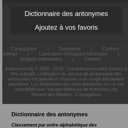
Dictionnaire des antonymes
Ajoutez à vos favoris
Conjugaison
|
Synonyme
|
Cookies
settings
|
Laboratoire d'Analyses Médicales
|
Widgets webmasters
|
Cookies
Antonyme.org © 2009 - 2026. Ces antonymes sont donnés à
titre indicatif. L'utilisation du service de dictionnaire des
antonymes est gratuite et réservée à un usage strictement
personnel. Les antonymes des mots présentés sur ce site
sont édités par l’équipe éditoriale de Antonyme.org
Horaire des Marées
-
Conjugaison
Dictionnaire des antonymes
Classement par ordre alphabétique des