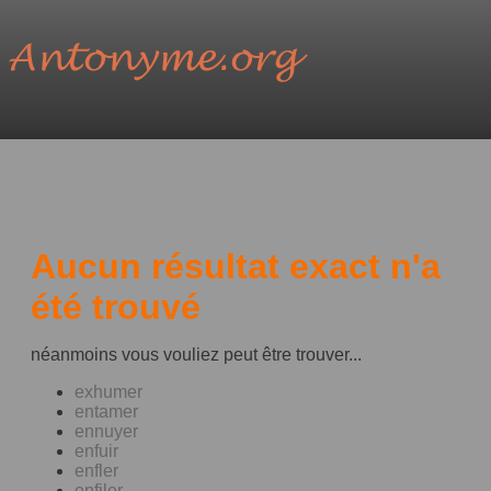
Aucun résultat exact n'a
été trouvé
néanmoins vous vouliez peut être trouver...
exhumer
entamer
ennuyer
enfuir
enfler
enfiler