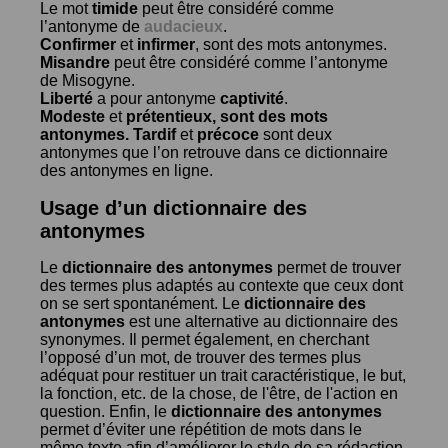
Le mot
timide
peut être considéré comme
l’antonyme de
audacieux
.
Confirmer
et
infirmer
, sont des mots antonymes.
Misandre
peut être considéré comme l’antonyme
de
Misogyne
.
Liberté
a pour antonyme
captivité
.
Modeste
et
prétentieux
, sont des mots
antonymes.
Tardif
et
précoce
sont deux
antonymes que l’on retrouve dans ce dictionnaire
des antonymes en ligne.
Usage d’un dictionnaire des
antonymes
Le
dictionnaire des antonymes
permet de trouver
des termes plus adaptés au contexte que ceux dont
on se sert spontanément. Le
dictionnaire des
antonymes
est une alternative au dictionnaire des
synonymes. Il permet également, en cherchant
l’opposé d’un mot, de trouver des termes plus
adéquat pour restituer un trait caractéristique, le but,
la fonction, etc. de la chose, de l'être, de l'action en
question. Enfin, le
dictionnaire des antonymes
permet d’éviter une répétition de mots dans le
même texte afin d’améliorer le style de sa rédaction.